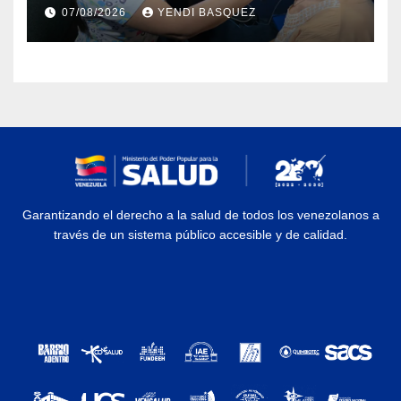
prótesis auditivas en el Centro de
07/08/2026
YENDI BASQUEZ
Rehabilitación J.J. Arvelo
Garantizando el derecho a la salud de todos los venezolanos a
través de un sistema público accesible y de calidad.