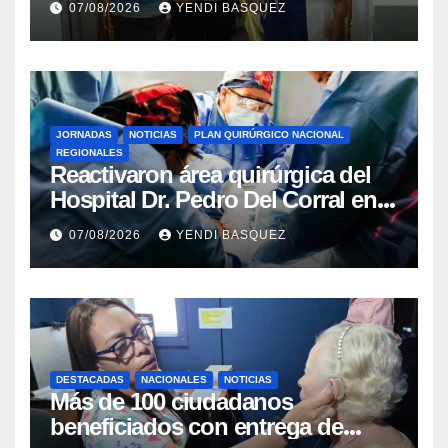
07/08/2026
YENDI BASQUEZ
Rincón
JORNADAS
NOTICIAS
PLAN QUIRÚRGICO NACIONAL
REGIONALES
Reactivaron área quirúrgica del
Hospital Dr. Pedro Del Corral en
Guárico
07/08/2026
YENDI BASQUEZ
DESTACADAS
NACIONALES
NOTICIAS
Más de 100 ciudadanos
beneficiados con entrega de