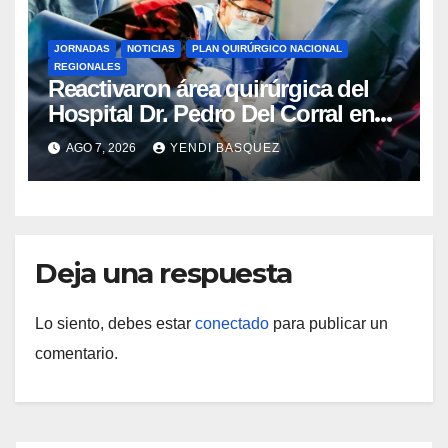
JORNADAS
NOTICIAS
PLAN QUIRÚRGICO NACIONAL
REGIONALES
Reactivaron área quirúrgica del
Hospital Dr. Pedro Del Corral en
Guárico
AGO 7, 2026
YENDI BASQUEZ
Deja una respuesta
Lo siento, debes estar
conectado
para publicar un
comentario.