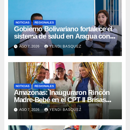
NOTICIAS
REGIONALES
Gobierno Bolivariano fortalece el
sistema de salud en Aragua con
la reinauguración del CDI La Mora
AGO 7, 2026
YENDI BASQUEZ
NOTICIAS
REGIONALES
​Amazonas: Inauguraron Rincón
Madre-Bebé en el CPT II Brisas
del Aeropuerto ​Inauguraron
AGO 7, 2026
YENDI BASQUEZ
Rincón