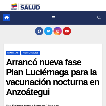
NOTICIAS
REGIONALES
Arrancó nueva fase
Plan Luciérnaga para la
vacunación nocturna en
Anzoátegui
Por
Roiman fermin Navarro Venegas