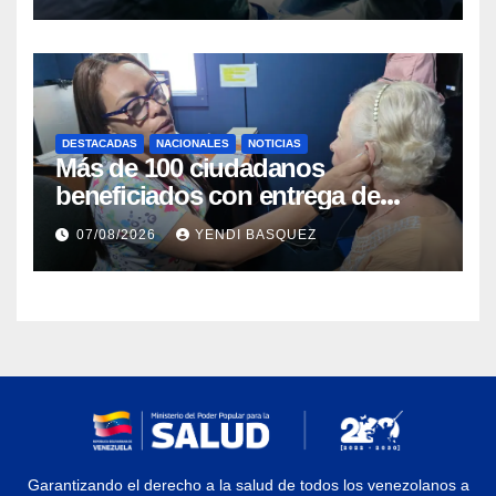
DESTACADAS
NACIONALES
NOTICIAS
Más de 100 ciudadanos
beneficiados con entrega de
prótesis auditivas en el Centro de
07/08/2026
YENDI BASQUEZ
Rehabilitación J.J. Arvelo
Garantizando el derecho a la salud de todos los venezolanos a