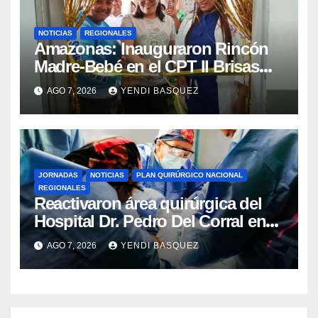
NOTICIAS
REGIONALES
​Amazonas: Inauguraron Rincón
Madre-Bebé en el CPT II Brisas
del Aeropuerto ​Inauguraron
AGO 7, 2026
YENDI BASQUEZ
Rincón
JORNADAS
NOTICIAS
PLAN QUIRÚRGICO NACIONAL
REGIONALES
Reactivaron área quirúrgica del
Hospital Dr. Pedro Del Corral en
Guárico
AGO 7, 2026
YENDI BASQUEZ