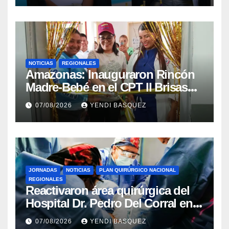
NOTICIAS
REGIONALES
​Amazonas: Inauguraron Rincón
Madre-Bebé en el CPT II Brisas
del Aeropuerto ​Inauguraron
07/08/2026
YENDI BASQUEZ
Rincón
JORNADAS
NOTICIAS
PLAN QUIRÚRGICO NACIONAL
REGIONALES
Reactivaron área quirúrgica del
Hospital Dr. Pedro Del Corral en
Guárico
07/08/2026
YENDI BASQUEZ