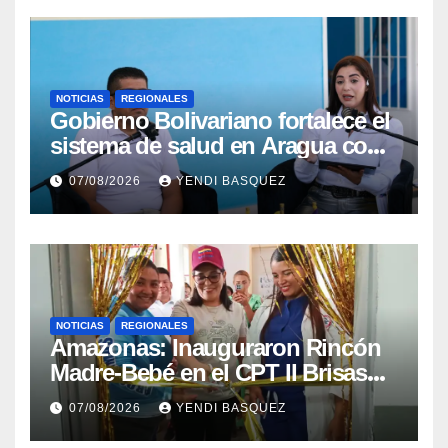
NOTICIAS
REGIONALES
Gobierno Bolivariano fortalece el
sistema de salud en Aragua con
la reinauguración del CDI La
07/08/2026
YENDI BASQUEZ
Mora
NOTICIAS
REGIONALES
​Amazonas: Inauguraron Rincón
Madre-Bebé en el CPT II Brisas
del Aeropuerto ​Inauguraron
07/08/2026
YENDI BASQUEZ
Rincón