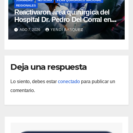
JORNADAS
NOTICIAS
PLAN QUIRÚRGICO NACIONAL
REGIONALES
Reactivaron área quirúrgica del
Hospital Dr. Pedro Del Corral en
Guárico
AGO 7, 2026
YENDI BASQUEZ
Deja una respuesta
Lo siento, debes estar
conectado
para publicar un
comentario.