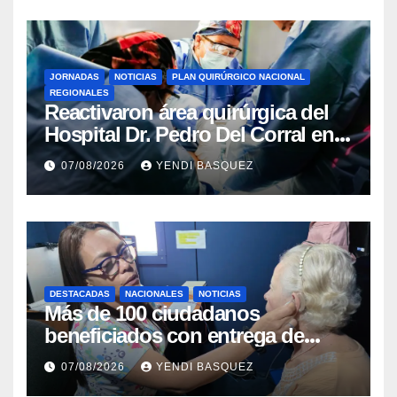
JORNADAS
NOTICIAS
PLAN QUIRÚRGICO NACIONAL
REGIONALES
Reactivaron área quirúrgica del
Hospital Dr. Pedro Del Corral en
Guárico
07/08/2026
YENDI BASQUEZ
DESTACADAS
NACIONALES
NOTICIAS
Más de 100 ciudadanos
beneficiados con entrega de
prótesis auditivas en el Centro de
07/08/2026
YENDI BASQUEZ
Rehabilitación J.J. Arvelo