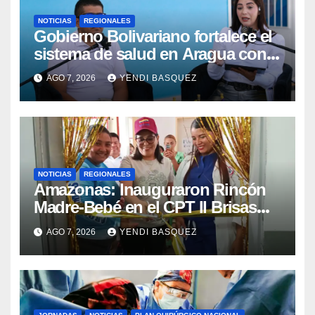
NOTICIAS
REGIONALES
Gobierno Bolivariano fortalece el
sistema de salud en Aragua con
la reinauguración del CDI La Mora
AGO 7, 2026
YENDI BASQUEZ
NOTICIAS
REGIONALES
​Amazonas: Inauguraron Rincón
Madre-Bebé en el CPT II Brisas
del Aeropuerto ​Inauguraron
AGO 7, 2026
YENDI BASQUEZ
Rincón