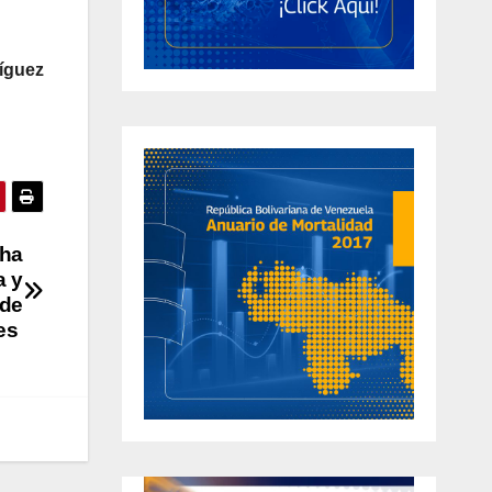
íguez
cha
a y
 de
res