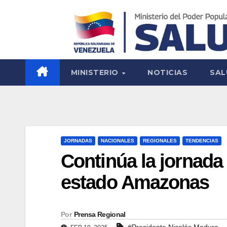
MINISTERIO
NOTICIAS
SAL
JORNADAS
NACIONALES
REGIONALES
TENDENCIAS
Continúa la jornada
estado Amazonas
Por
Prensa Regional
#Presidente Nicolás Maduro