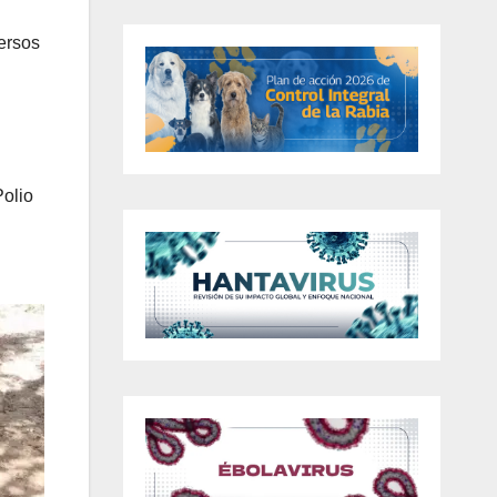
ersos
Polio