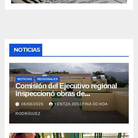
NOTICIAS
NOTICIAS
REGIONALES
Comisión del Ejecutivo regional
inspeccionó obras de
recuperación en la Maternidad
06/08/2026
YENTZA JOSEFINA OCHOA
Integral Aragua
RODRÍGUEZ