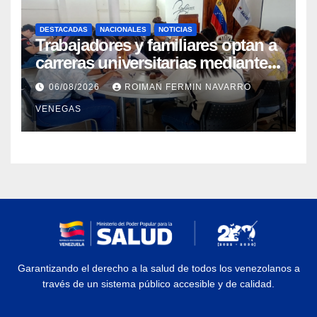
DESTACADAS
NACIONALES
NOTICIAS
Trabajadores y familiares optan a
carreras universitarias mediante
convenio entre MinSalud y la
06/08/2026
ROIMAN FERMIN NAVARRO
UCV
VENEGAS
Garantizando el derecho a la salud de todos los venezolanos a
través de un sistema público accesible y de calidad.