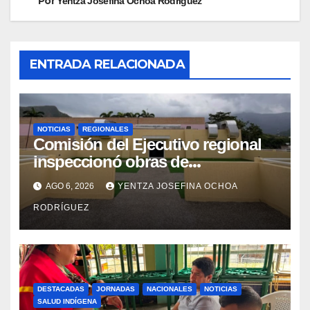
Por
Yentza Josefina Ochoa Rodríguez
ENTRADA RELACIONADA
NOTICIAS
REGIONALES
Comisión del Ejecutivo regional
inspeccionó obras de
recuperación en la Maternidad
AGO 6, 2026
YENTZA JOSEFINA OCHOA
Integral Aragua
RODRÍGUEZ
DESTACADAS
JORNADAS
NACIONALES
NOTICIAS
SALUD INDÍGENA