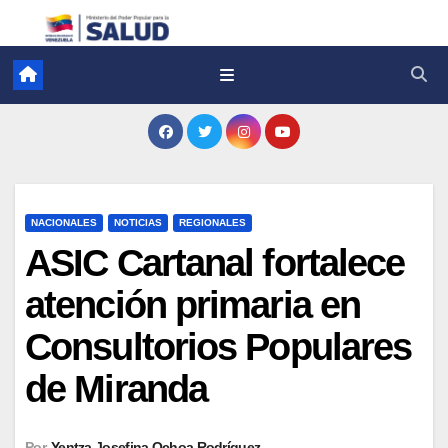
NACIONALES
NOTICIAS
REGIONALES
ASIC Cartanal fortalece
atención primaria en
Consultorios Populares
de Miranda
Por
Yentza Josefina Ochoa Rodríguez