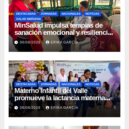
DESTACADAS
JORNADAS
NACIONALES
NOTICIAS
SALUD INDÍGENA
MinSalud impulsa terapias de
sanación emocional y resiliencia
post-sismo junto a comunidades
06/08/2026
ERIKA GARCÍA
indígenas en Caracas
DESTACADAS
JORNADAS
NACIONALES
NOTICIAS
Materno Infantil del Valle
promueve la lactancia materna
como un inicio sostenible para la
06/08/2026
ERIKA GARCÍA
vida