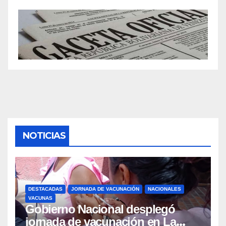
NOTICIAS
DESTACADAS
JORNADA DE VACUNACIÓN
NACIONALES
VACUNAS
Gobierno Nacional desplegó
jornada de vacunación en La