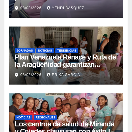
Guaira para garantizar protección
08/08/2026
YENDI BASQUEZ
epidemiológica
JORNADAS
NOTICIAS
TENDENCIAS
Plan Venezuela Renace y Ruta de
la Aragüeñidad garantizan
atención médica integral en
08/08/2026
ERIKA GARCÍA
Aragua
NOTICIAS
REGIONALES
Los centros de salud de Miranda
y Cojedes clausuran con éxito la