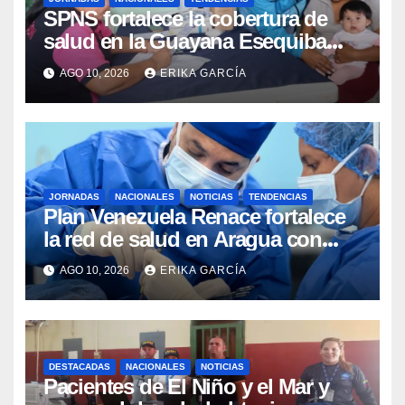
SPNS fortalece la cobertura de
salud en la Guayana Esequiba
con tres desplegados en
AGO 10, 2026
ERIKA GARCÍA
comunidades indígenas y
mineras
JORNADAS
NACIONALES
NOTICIAS
TENDENCIAS
Plan Venezuela Renace fortalece
la red de salud en Aragua con
atención quirúrgica y jornadas
AGO 10, 2026
ERIKA GARCÍA
integrales en cuatro municipios
DESTACADAS
NACIONALES
NOTICIAS
Pacientes de El Niño y el Mar y