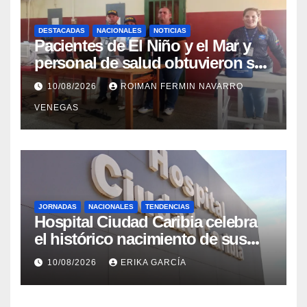
DESTACADAS
NACIONALES
NOTICIAS
Pacientes de El Niño y el Mar y
personal de salud obtuvieron sus
cédulas en La Guaira
10/08/2026
ROIMAN FERMIN NAVARRO
VENEGAS
JORNADAS
NACIONALES
TENDENCIAS
Hospital Ciudad Caribia celebra
el histórico nacimiento de sus
primeros gemelos
10/08/2026
ERIKA GARCÍA