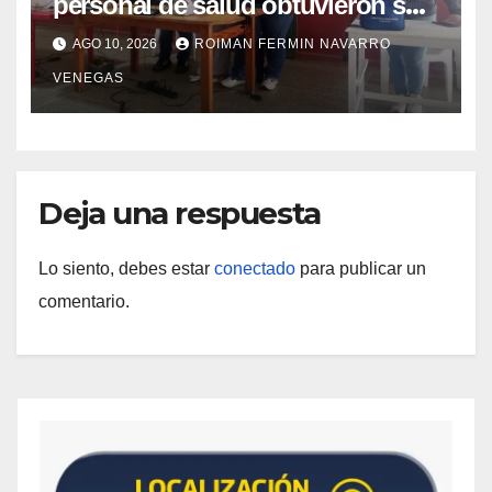
personal de salud obtuvieron sus
cédulas en La Guaira
AGO 10, 2026
ROIMAN FERMIN NAVARRO
VENEGAS
Deja una respuesta
Lo siento, debes estar
conectado
para publicar un
comentario.