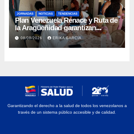
JORNADAS
NOTICIAS
TENDENCIAS
Plan Venezuela Renace y Ruta de
la Aragüeñidad garantizan
atención médica integral en
08/08/2026
ERIKA GARCÍA
Aragua
Garantizando el derecho a la salud de todos los venezolanos a
través de un sistema público accesible y de calidad.