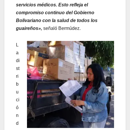
servicios médicos. Esto refleja el
compromiso continuo del Gobierno
Bolivariano con la salud de todos los
guaireños»,
señaló Bermúdez.
L
a
di
st
ri
b
u
ci
ó
n
d