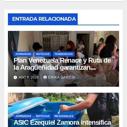
ENTRADA RELACIONADA
JORNADAS
NOTICIAS
TENDENCIAS
Plan Venezuela Renace y Ruta de
la Aragüeñidad garantizan
atención médica integral en
AGO 8, 2026
ERIKA GARCÍA
Aragua
JORNADAS
NOTICIAS
REGIONALES
ASIC Ezequiel Zamora intensifica