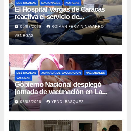
DESTACADAS
NACIONALES
NOTICIAS
El Hospital Vargas de Caracas
reactiva el servicio de
Colangiopancreatografía
09/08/2026
ROIMAN FERMIN NAVARRO
Retrógrada Endoscópica para
VENEGAS
beneficiar a cientos de pacientes
DESTACADAS
JORNADA DE VACUNACIÓN
NACIONALES
VACUNAS
Gobierno Nacional desplegó
jornada de vacunación en La
Guaira para garantizar protección
08/08/2026
YENDI BASQUEZ
epidemiológica