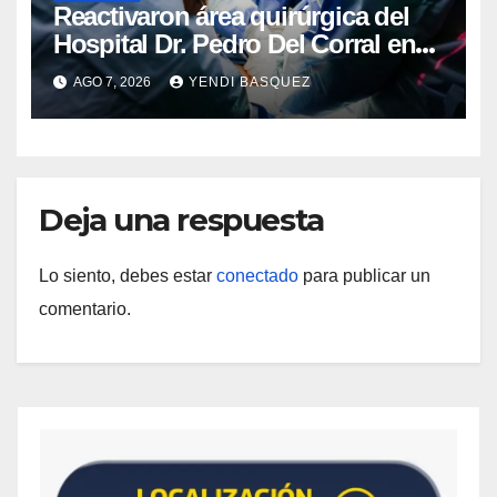
Reactivaron área quirúrgica del
Hospital Dr. Pedro Del Corral en
Guárico
AGO 7, 2026
YENDI BASQUEZ
Deja una respuesta
Lo siento, debes estar
conectado
para publicar un
comentario.