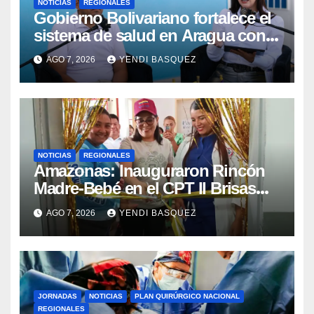
NOTICIAS
REGIONALES
Gobierno Bolivariano fortalece el
sistema de salud en Aragua con
la reinauguración del CDI La Mora
AGO 7, 2026
YENDI BASQUEZ
NOTICIAS
REGIONALES
​Amazonas: Inauguraron Rincón
Madre-Bebé en el CPT II Brisas
del Aeropuerto ​Inauguraron
AGO 7, 2026
YENDI BASQUEZ
Rincón
JORNADAS
NOTICIAS
PLAN QUIRÚRGICO NACIONAL
REGIONALES