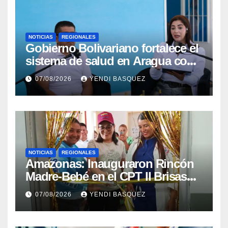
NOTICIAS
REGIONALES
Gobierno Bolivariano fortalece el
sistema de salud en Aragua con
la reinauguración del CDI La
07/08/2026
YENDI BASQUEZ
Mora
NOTICIAS
REGIONALES
​Amazonas: Inauguraron Rincón
Madre-Bebé en el CPT II Brisas
del Aeropuerto ​Inauguraron
07/08/2026
YENDI BASQUEZ
Rincón