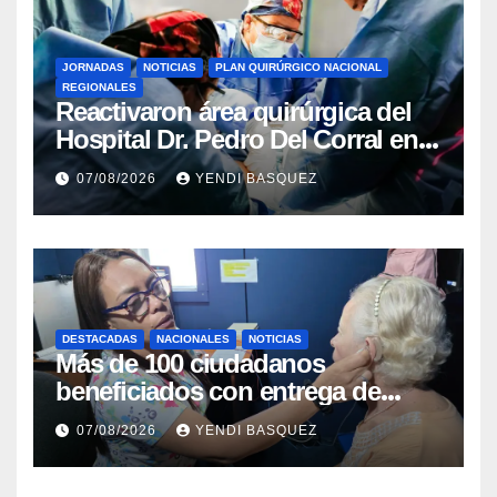
JORNADAS
NOTICIAS
PLAN QUIRÚRGICO NACIONAL
REGIONALES
Reactivaron área quirúrgica del
Hospital Dr. Pedro Del Corral en
Guárico
07/08/2026
YENDI BASQUEZ
DESTACADAS
NACIONALES
NOTICIAS
Más de 100 ciudadanos
beneficiados con entrega de
prótesis auditivas en el Centro de
07/08/2026
YENDI BASQUEZ
Rehabilitación J.J. Arvelo