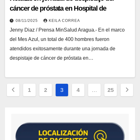
cáncer de próstata en Hospital de
Maracay
08/11/2025
KEILA CORREA
Jenny Diaz / Prensa MinSalud Aragua.- En el marco
del Mes Azul, un total de 400 hombres fueron
atendidos exitosamente durante una jornada de
despistaje de cáncer de próstata en…
1
2
3
4
…
25