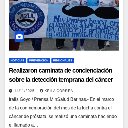
NOTICIAS
PREVENCIÓN
REGIONALES
Realizaron caminata de concienciación
sobre la detección temprana del cáncer
de próstata en Barinas
14/11/2025
KEILA CORREA
Iralis Goyo / Prensa MinSalud Barinas.- En el marco
de la conmemoración del mes de la lucha contra el
cáncer de próstata, se realizó una caminata haciendo
el llamado a…