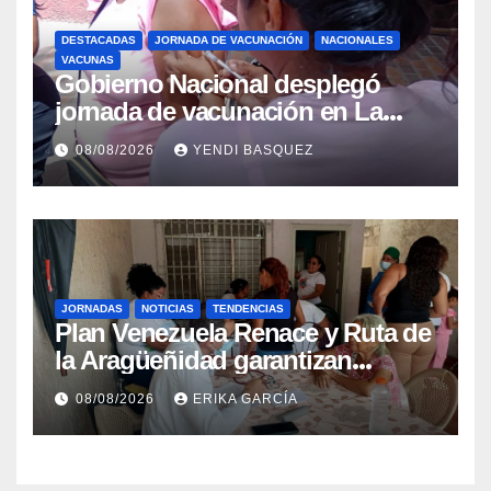
DESTACADAS
JORNADA DE VACUNACIÓN
NACIONALES
VACUNAS
Gobierno Nacional desplegó
jornada de vacunación en La
Guaira para garantizar protección
08/08/2026
YENDI BASQUEZ
epidemiológica
JORNADAS
NOTICIAS
TENDENCIAS
Plan Venezuela Renace y Ruta de
la Aragüeñidad garantizan
atención médica integral en
08/08/2026
ERIKA GARCÍA
Aragua