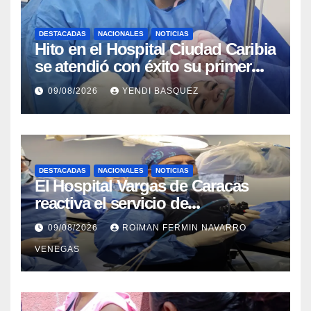
DESTACADAS
NACIONALES
NOTICIAS
Hito en el Hospital Ciudad Caribia
se atendió con éxito su primer
parto gemelar
09/08/2026
YENDI BASQUEZ
DESTACADAS
NACIONALES
NOTICIAS
El Hospital Vargas de Caracas
reactiva el servicio de
Colangiopancreatografía
09/08/2026
ROIMAN FERMIN NAVARRO
Retrógrada Endoscópica para
VENEGAS
beneficiar a cientos de pacientes