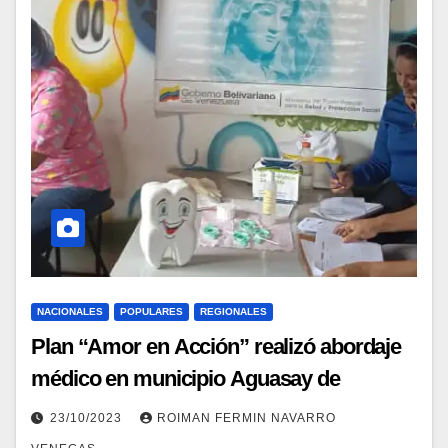
NACIONALES
POPULARES
REGIONALES
Plan “Amor en Acción” realizó abordaje
médico en municipio Aguasay de
Monagas
23/10/2023
ROIMAN FERMIN NAVARRO