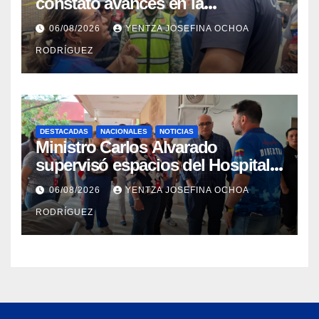
constató avances en la
rehabilitación del Hospitalito de
06/08/2026
YENTZA JOSEFINA OCHOA
Catia la Mar
RODRÍGUEZ
DESTACADAS
NACIONALES
NOTICIAS
Ministro Carlos Alvarado
supervisó espacios del Hospital
Dermatológico Dr. Martín Vegas
06/08/2026
YENTZA JOSEFINA OCHOA
en La Guaira
RODRÍGUEZ