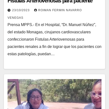
Fistulas Arteriovenosas para paciente
renales en Monagas
23/10/2023
ROIMAN FERMIN NAVARRO
VENEGAS
Prensa MPPS.- En el Hospital, “Dr. Manuel Núñez”,
del estado Monagas, cirujanos cardiovasculares
confeccionaron Fistulas Arteriovenosas para
pacientes renales a fin de lograr que los pacientes con
estas patologías, puedan…