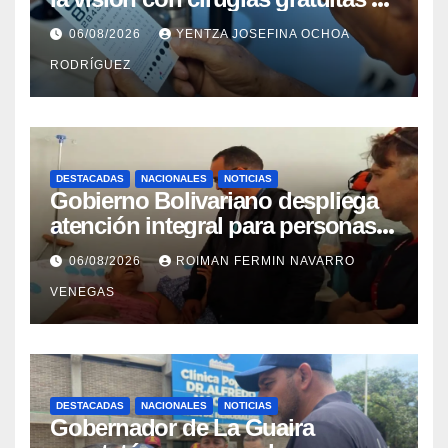
cataratas en Zulia
06/08/2026
YENTZA JOSEFINA OCHOA
RODRÍGUEZ
DESTACADAS
NACIONALES
NOTICIAS
Gobierno Bolivariano despliega
atención integral para personas
con discapacidad en
06/08/2026
ROIMAN FERMIN NAVARRO
campamentos de La Guaira
VENEGAS
DESTACADAS
NACIONALES
NOTICIAS
Gobernador de La Guaira