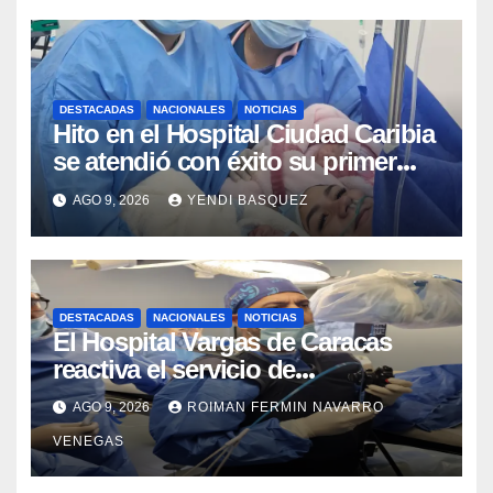
DESTACADAS
NACIONALES
NOTICIAS
Hito en el Hospital Ciudad Caribia
se atendió con éxito su primer
parto gemelar
AGO 9, 2026
YENDI BASQUEZ
DESTACADAS
NACIONALES
NOTICIAS
El Hospital Vargas de Caracas
reactiva el servicio de
Colangiopancreatografía
AGO 9, 2026
ROIMAN FERMIN NAVARRO
Retrógrada Endoscópica para
VENEGAS
beneficiar a cientos de pacientes