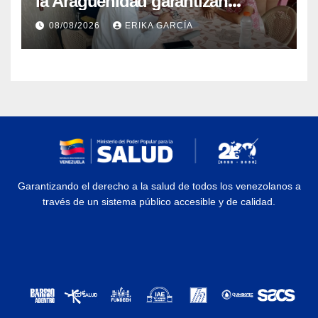
la Aragüeñidad garantizan
atención médica integral en
08/08/2026
ERIKA GARCÍA
Aragua
Garantizando el derecho a la salud de todos los venezolanos a
través de un sistema público accesible y de calidad.