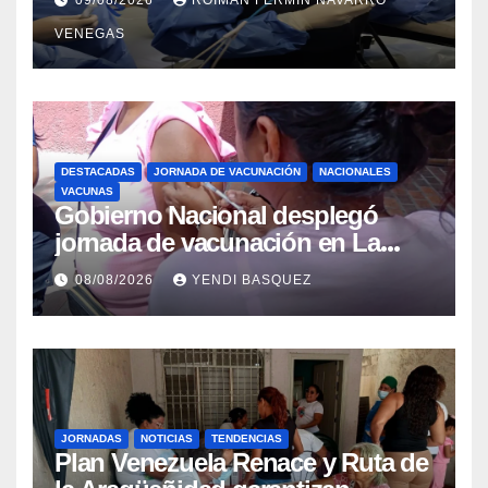
Retrógrada Endoscópica para
VENEGAS
beneficiar a cientos de pacientes
DESTACADAS
JORNADA DE VACUNACIÓN
NACIONALES
VACUNAS
Gobierno Nacional desplegó
jornada de vacunación en La
Guaira para garantizar protección
08/08/2026
YENDI BASQUEZ
epidemiológica
JORNADAS
NOTICIAS
TENDENCIAS
Plan Venezuela Renace y Ruta de