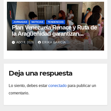
JORNADAS
NOTICIAS
TENDENCIAS
Plan Venezuela Renace y Ruta de
la Aragüeñidad garantizan
atención médica integral en
AGO 8, 2026
ERIKA GARCÍA
Aragua
Deja una respuesta
Lo siento, debes estar
conectado
para publicar un
comentario.