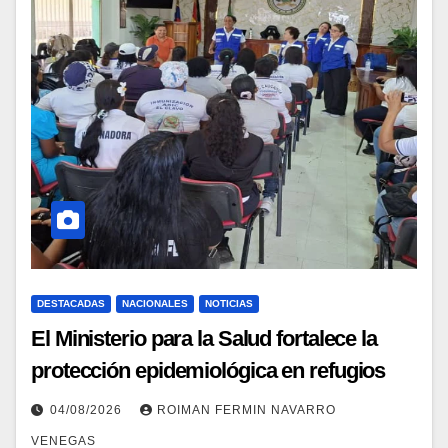
DESTACADAS
NACIONALES
NOTICIAS
El Ministerio para la Salud fortalece la
protección epidemiológica en refugios
temporales mediante jornadas de
04/08/2026
ROIMAN FERMIN NAVARRO
capacitación especializada
VENEGAS