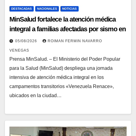
DESTACADAS
NACIONALES
NOTICIAS
MinSalud fortalece la atención médica
integral a familias afectadas por sismo en
campamentos transitorios de Caracas
05/08/2026
ROIMAN FERMIN NAVARRO
VENEGAS
Prensa MinSalud. – El Ministerio del Poder Popular
para la Salud (MinSalud) despliega una jornada
intensiva de atención médica integral en los
campamentos transitorios «Venezuela Renace»,
ubicados en la ciudad…