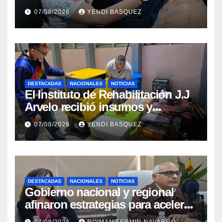
prótesis auditivas en el Centro de
07/08/2026
YENDI BASQUEZ
Rehabilitación J.J. Arvelo
DESTACADAS
NACIONALES
NOTICIAS
El Instituto de Rehabilitación J.J
Arvelo recibió insumos y
herramientas para la atención de
07/08/2026
YENDI BASQUEZ
personas con discapacidad
DESTACADAS
NACIONALES
NOTICIAS
Gobierno nacional y regional
afinaron estrategias para acelerar
la vacunación antirrábica en el
07/08/2026
ROIMAN FERMIN NAVARRO