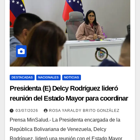
DESTACADAS
NACIONALES
NOTICIAS
Presidenta (E) Delcy Rodríguez lideró
reunión del Estado Mayor para coordinar
campamentos transitorios
03/07/2026
ROSA YARALDY BRITO GONZÁLEZ
Prensa MinSalud.- La Presidenta encargada de la
República Bolivariana de Venezuela, Delcy
Rodríguez, lideró una reunión con el Estado Mayor