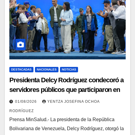
DESTACADAS
NACIONALES
NOTICIAS
Presidenta Delcy Rodríguez condecoró a
servidores públicos que participaron en
la atención a víctimas de los sismos
01/08/2026
YENTZA JOSEFINA OCHOA
RODRÍGUEZ
Prensa MinSalud.- La presidenta de la República
Bolivariana de Venezuela, Delcy Rodríguez, otorgó la