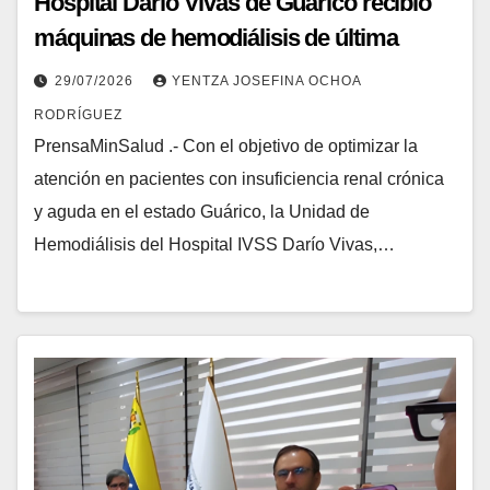
Hospital Darío Vivas de Guárico recibió
máquinas de hemodiálisis de última
tecnología
29/07/2026
YENTZA JOSEFINA OCHOA
RODRÍGUEZ
PrensaMinSalud .- Con el objetivo de optimizar la
atención en pacientes con insuficiencia renal crónica
y aguda en el estado Guárico, la Unidad de
Hemodiálisis del Hospital IVSS Darío Vivas,…