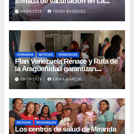
jornada de vacunación en La
Guaira para garantizar protección
08/08/2026
YENDI BASQUEZ
epidemiológica
JORNADAS
NOTICIAS
TENDENCIAS
Plan Venezuela Renace y Ruta de
la Aragüeñidad garantizan
atención médica integral en
08/08/2026
ERIKA GARCÍA
Aragua
NOTICIAS
REGIONALES
Los centros de salud de Miranda