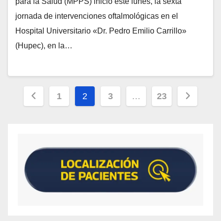
para la Salud (MPPS) inició este lunes, la sexta
jornada de intervenciones oftalmológicas en el
Hospital Universitario «Dr. Pedro Emilio Carrillo»
(Hupec), en la…
1
2
3
…
23