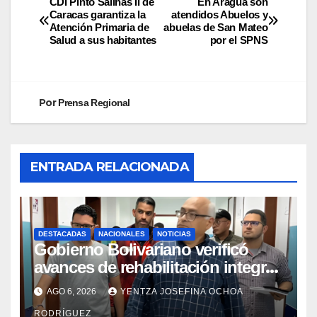
CDI Pinto Salinas II de
En Aragua son
Caracas garantiza la
atendidos Abuelos y
Atención Primaria de
abuelas de San Mateo
Salud a sus habitantes
por el SPNS
Por
Prensa Regional
ENTRADA RELACIONADA
DESTACADAS
NACIONALES
NOTICIAS
Gobierno Bolivariano verificó
avances de rehabilitación integral
en el Hospital Dr. José María
AGO 6, 2026
YENTZA JOSEFINA OCHOA
Vargas
RODRÍGUEZ