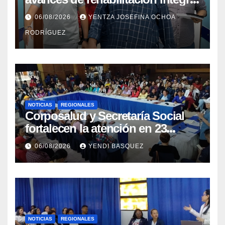
en el Hospital Dr. José María
06/08/2026
YENTZA JOSEFINA OCHOA
Vargas
RODRÍGUEZ
NOTICIAS
REGIONALES
Corposalud y Secretaría Social
fortalecen la atención en 23
municipios
06/08/2026
YENDI BASQUEZ
NOTICIAS
REGIONALES