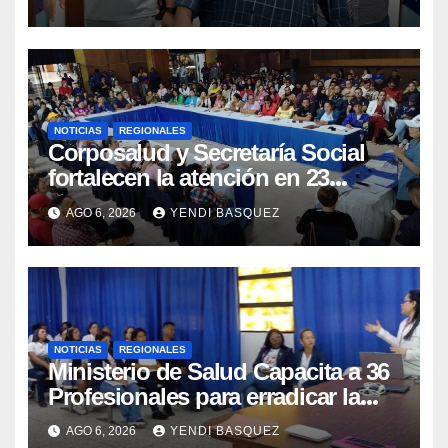
NOTICIAS
REGIONALES
Corposalud y Secretaría Social
fortalecen la atención en 23
municipios
AGO 6, 2026
YENDI BASQUEZ
NOTICIAS
REGIONALES
Ministerio de Salud Capacita a 36
Profesionales para erradicar la
Tuberculosis en Yaracuy
AGO 6, 2026
YENDI BASQUEZ