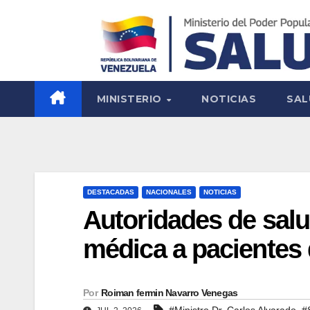
MINISTERIO
NOTICIAS
SAL
DESTACADAS
NACIONALES
NOTICIAS
Autoridades de salu
médica a pacientes 
Por
Roiman fermin Navarro Venegas
,
#Ministro Dr. Carlos Alvarado
#