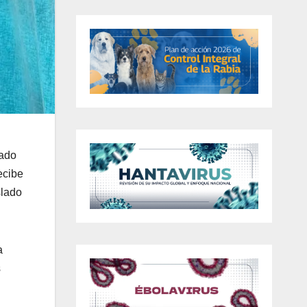
cado
ecibe
slado
a
s