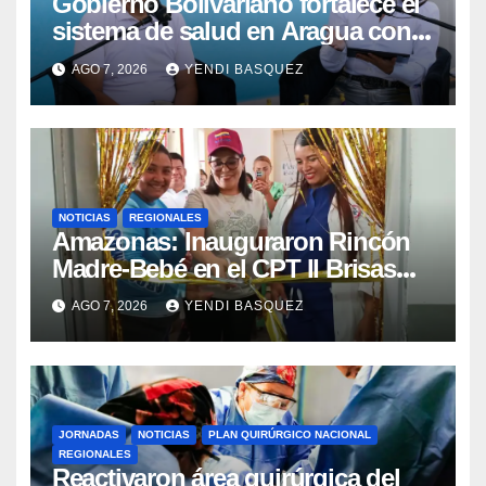
Gobierno Bolivariano fortalece el
sistema de salud en Aragua con
la reinauguración del CDI La Mora
AGO 7, 2026
YENDI BASQUEZ
NOTICIAS
REGIONALES
​Amazonas: Inauguraron Rincón
Madre-Bebé en el CPT II Brisas
del Aeropuerto ​Inauguraron
AGO 7, 2026
YENDI BASQUEZ
Rincón
JORNADAS
NOTICIAS
PLAN QUIRÚRGICO NACIONAL
REGIONALES
Reactivaron área quirúrgica del