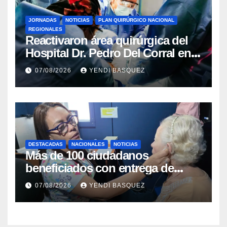
JORNADAS
NOTICIAS
PLAN QUIRÚRGICO NACIONAL
REGIONALES
Reactivaron área quirúrgica del
Hospital Dr. Pedro Del Corral en
Guárico
07/08/2026
YENDI BASQUEZ
DESTACADAS
NACIONALES
NOTICIAS
Más de 100 ciudadanos
beneficiados con entrega de
prótesis auditivas en el Centro de
07/08/2026
YENDI BASQUEZ
Rehabilitación J.J. Arvelo