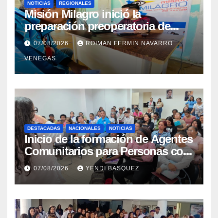
NOTICIAS
REGIONALES
Misión Milagro inició la
preparación preoperatoria de
cataratas en Cojedes
07/08/2026
ROIMAN FERMIN NAVARRO
VENEGAS
DESTACADAS
NACIONALES
NOTICIAS
Inicio de la formación de Agentes
Comunitarios para Personas con
Discapacidad en el Centro de
07/08/2026
YENDI BASQUEZ
Rehabilitación J.J. Arvelo