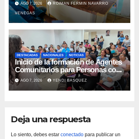
cataratas en Cojedes
AGO 7, 2026
ROIMAN FERMIN NAVARRO
VENEGAS
DESTACADAS
NACIONALES
NOTICIAS
Inicio de la formación de Agentes
Comunitarios para Personas con
Discapacidad en el Centro de
AGO 7, 2026
YENDI BASQUEZ
Rehabilitación J.J. Arvelo
Deja una respuesta
Lo siento, debes estar
conectado
para publicar un