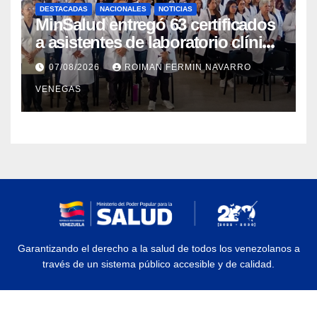
DESTACADAS
NACIONALES
NOTICIAS
MinSalud entregó 63 certificados
a asistentes de laboratorio clínico
para garantizar respaldo legal y
07/08/2026
ROIMAN FERMIN NAVARRO
profesional
VENEGAS
Garantizando el derecho a la salud de todos los venezolanos a
través de un sistema público accesible y de calidad.