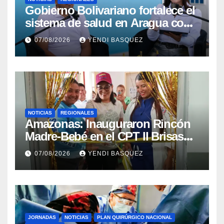
Gobierno Bolivariano fortalece el
sistema de salud en Aragua con
la reinauguración del CDI La
07/08/2026
YENDI BASQUEZ
Mora
NOTICIAS
REGIONALES
​Amazonas: Inauguraron Rincón
Madre-Bebé en el CPT II Brisas
del Aeropuerto ​Inauguraron
07/08/2026
YENDI BASQUEZ
Rincón
JORNADAS
NOTICIAS
PLAN QUIRÚRGICO NACIONAL