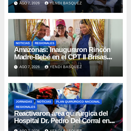
la reinauguración del CDI La Mora
AGO 7, 2026
YENDI BASQUEZ
NOTICIAS
REGIONALES
​Amazonas: Inauguraron Rincón
Madre-Bebé en el CPT II Brisas
del Aeropuerto ​Inauguraron
AGO 7, 2026
YENDI BASQUEZ
Rincón
JORNADAS
NOTICIAS
PLAN QUIRÚRGICO NACIONAL
REGIONALES
Reactivaron área quirúrgica del
Hospital Dr. Pedro Del Corral en
Guárico
AGO 7, 2026
YENDI BASQUEZ