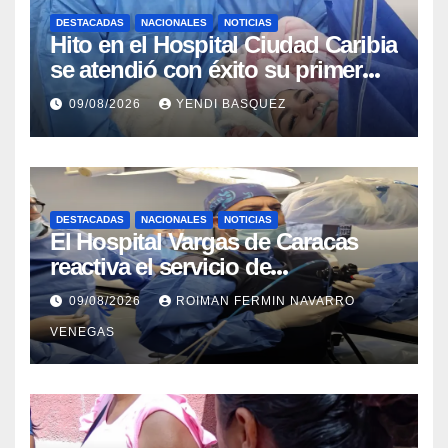
DESTACADAS
NACIONALES
NOTICIAS
Hito en el Hospital Ciudad Caribia
se atendió con éxito su primer
parto gemelar
09/08/2026
YENDI BASQUEZ
DESTACADAS
NACIONALES
NOTICIAS
El Hospital Vargas de Caracas
reactiva el servicio de
Colangiopancreatografía
09/08/2026
ROIMAN FERMIN NAVARRO
Retrógrada Endoscópica para
VENEGAS
beneficiar a cientos de pacientes