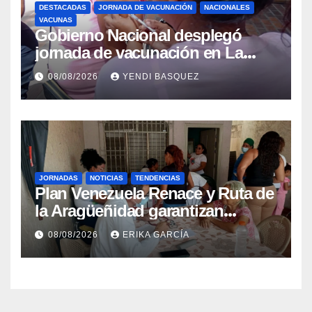
DESTACADAS
JORNADA DE VACUNACIÓN
NACIONALES
VACUNAS
Gobierno Nacional desplegó
jornada de vacunación en La
Guaira para garantizar protección
08/08/2026
YENDI BASQUEZ
epidemiológica
JORNADAS
NOTICIAS
TENDENCIAS
Plan Venezuela Renace y Ruta de
la Aragüeñidad garantizan
atención médica integral en
08/08/2026
ERIKA GARCÍA
Aragua