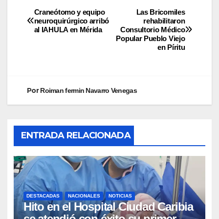
Craneótomo y equipo
Las Bricomiles
neuroquirúrgico arribó
rehabilitaron
al IAHULA en Mérida
Consultorio Médico
Popular Pueblo Viejo
en Píritu
Por
Roiman fermin Navarro Venegas
ENTRADA RELACIONADA
DESTACADAS
NACIONALES
NOTICIAS
Hito en el Hospital Ciudad Caribia
se atendió con éxito su primer