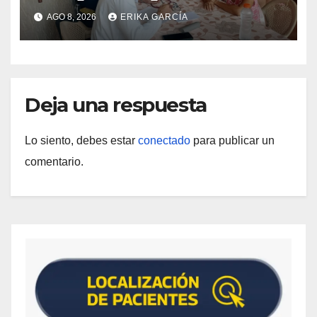
atención médica integral en
AGO 8, 2026
ERIKA GARCÍA
Aragua
Deja una respuesta
Lo siento, debes estar
conectado
para publicar un
comentario.