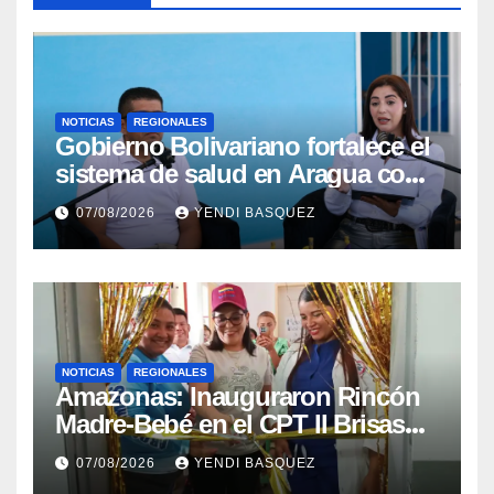
NOTICIAS
REGIONALES
Gobierno Bolivariano fortalece el
sistema de salud en Aragua con
la reinauguración del CDI La
07/08/2026
YENDI BASQUEZ
Mora
NOTICIAS
REGIONALES
​Amazonas: Inauguraron Rincón
Madre-Bebé en el CPT II Brisas
del Aeropuerto ​Inauguraron
07/08/2026
YENDI BASQUEZ
Rincón