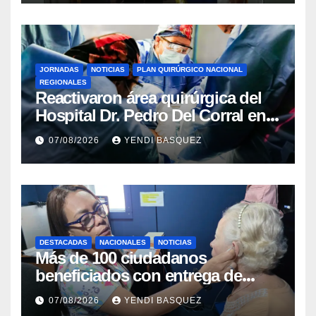
JORNADAS
NOTICIAS
PLAN QUIRÚRGICO NACIONAL
REGIONALES
Reactivaron área quirúrgica del
Hospital Dr. Pedro Del Corral en
Guárico
07/08/2026
YENDI BASQUEZ
DESTACADAS
NACIONALES
NOTICIAS
Más de 100 ciudadanos
beneficiados con entrega de
prótesis auditivas en el Centro de
07/08/2026
YENDI BASQUEZ
Rehabilitación J.J. Arvelo