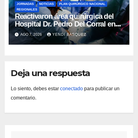
JORNADAS
NOTICIAS
PLAN QUIRÚRGICO NACIONAL
REGIONALES
Reactivaron área quirúrgica del
Hospital Dr. Pedro Del Corral en
Guárico
AGO 7, 2026
YENDI BASQUEZ
Deja una respuesta
Lo siento, debes estar
conectado
para publicar un
comentario.