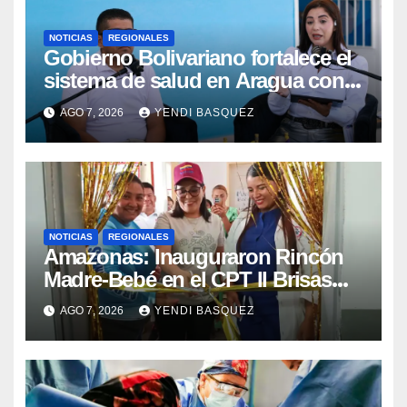
NOTICIAS
REGIONALES
Gobierno Bolivariano fortalece el
sistema de salud en Aragua con
la reinauguración del CDI La Mora
AGO 7, 2026
YENDI BASQUEZ
NOTICIAS
REGIONALES
​Amazonas: Inauguraron Rincón
Madre-Bebé en el CPT II Brisas
del Aeropuerto ​Inauguraron
AGO 7, 2026
YENDI BASQUEZ
Rincón