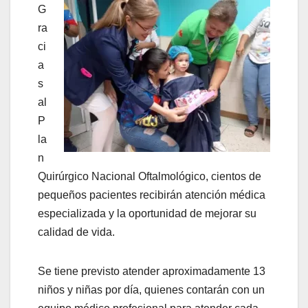
G
ra
ci
a
s
al
P
la
n
Quirúrgico Nacional Oftalmológico, cientos de
pequeños pacientes recibirán atención médica
especializada y la oportunidad de mejorar su
calidad de vida.
Se tiene previsto atender aproximadamente 13
niños y niñas por día, quienes contarán con un