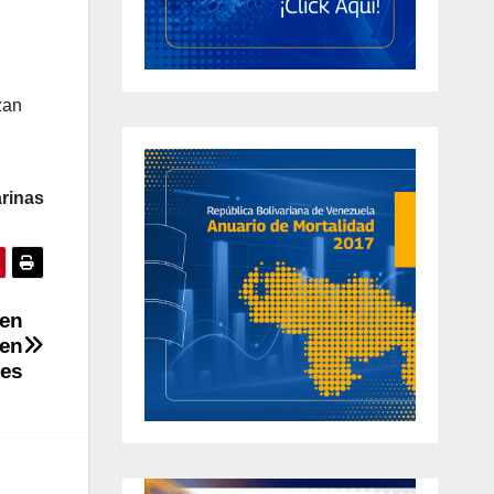
zan
rinas
 en
 en
es