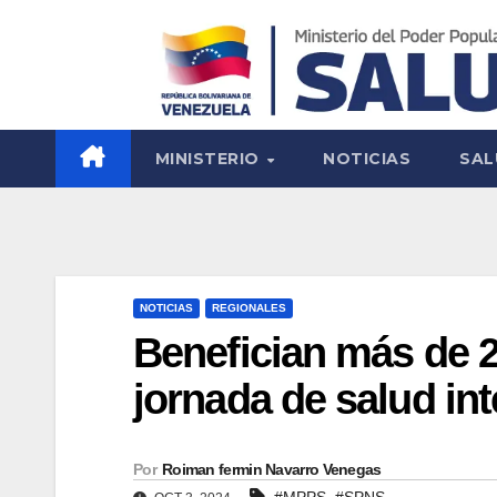
MINISTERIO
NOTICIAS
SAL
NOTICIAS
REGIONALES
Benefician más de 2
jornada de salud int
Por
Roiman fermin Navarro Venegas
,
#MPPS
#SPNS