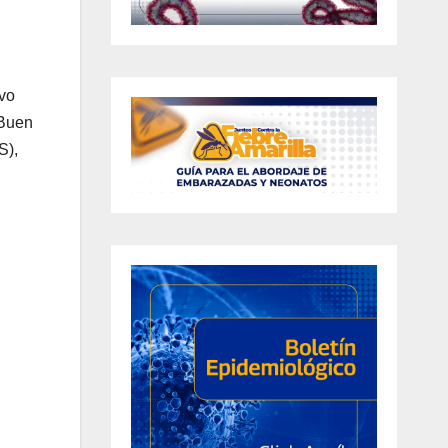
ivo
 Buen
S),