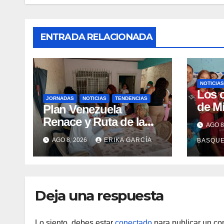
ENTRADA RELACIONADA
NOTICIAS
Los 
JORNADAS
NOTICIAS
TENDENCIAS
de M
Plan Venezuela
claus
Renace y Ruta de la
AGO 8
Sema
Aragüeñidad
AGO 8, 2026
ERIKA GARCÍA
BASQU
Lact
garantizan atención
médica integral en
Aragua
Deja una respuesta
Lo siento, debes estar
conectado
para publicar un co