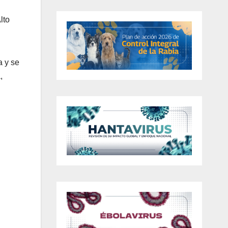
lto
a y se
,