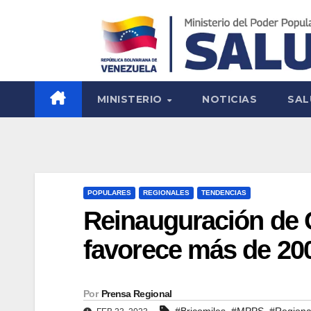
MINISTERIO
NOTICIAS
SAL
POPULARES
REGIONALES
TENDENCIAS
Reinauguración de 
favorece más de 20
Por
Prensa Regional
,
,
#Bricomiles
#MPPS
#Regiona