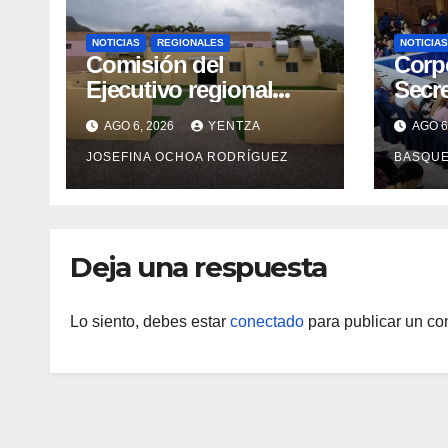
NOTICIAS
REGIONALES
NOTICIAS
Comisión del
Corp
Ejecutivo regional
Secre
inspeccionó obras de
forta
AGO 6, 2026
YENTZA
AGO 6
recuperación en la
en 2
JOSEFINA OCHOA RODRÍGUEZ
BASQU
Maternidad Integral
Aragua
Deja una respuesta
Lo siento, debes estar
conectado
para publicar un co