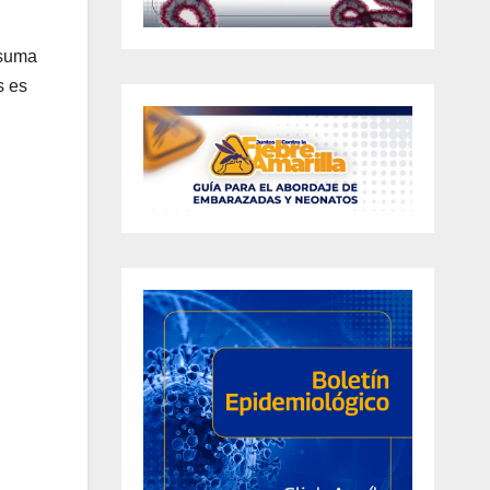
 suma
s es