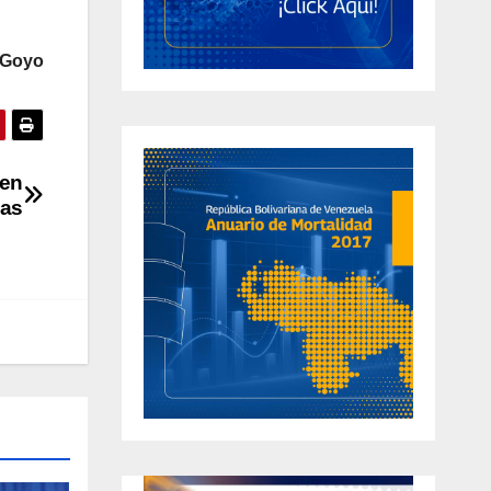
s Goyo
 en
as