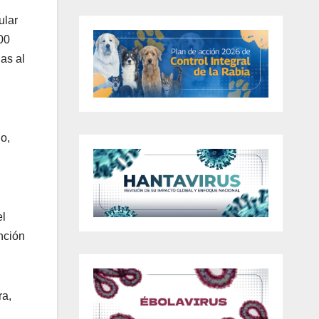
ular
00
as al
o,
el
nción
ra,