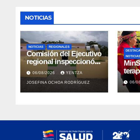
NOTICIAS
NOTICIAS
REGIONALES
DESTAC
Comisión del Ejecutivo
NOTICIA
regional inspeccionó
MinS
obras de recuperación
tera
06/08/2026
YENTZA
en la Maternidad
emoci
06/0
JOSEFINA OCHOA RODRÍGUEZ
Integral Aragua
post
comu
indí