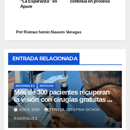
“La Esperanza” en
continúa en proceso
Apure
Por
Roiman fermin Navarro Venegas
ENTRADA RELACIONADA
NACIONALES
NOTICIAS
Más de 300 pacientes recuperan
la visión con cirugías gratuitas de
cataratas en Zulia
AGO 6, 2026
YENTZA JOSEFINA OCHOA
RODRÍGUEZ