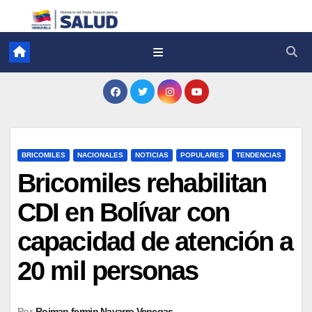
BRICOMILES
NACIONALES
NOTICIAS
POPULARES
TENDENCIAS
Bricomiles rehabilitan
CDI en Bolívar con
capacidad de atención a
20 mil personas
Por
Roiman fermin Navarro Venegas