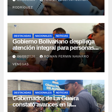
RODRÍGUEZ
DESTACADAS
NACIONALES
NOTICIAS
Gobierno Bolivariano despliega
atención integral para personas
con discapacidad en
06/08/2026
ROIMAN FERMIN NAVARRO
campamentos de La Guaira
VENEGAS
DESTACADAS
NACIONALES
NOTICIAS
Gobernador de La Guaira
constató avances en la
rehabilitación del Hospitalito de