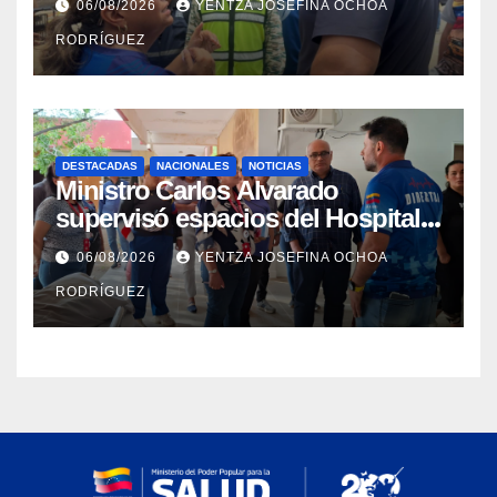
06/08/2026
YENTZA JOSEFINA OCHOA
Catia la Mar
RODRÍGUEZ
DESTACADAS
NACIONALES
NOTICIAS
Ministro Carlos Alvarado
supervisó espacios del Hospital
Dermatológico Dr. Martín Vegas
06/08/2026
YENTZA JOSEFINA OCHOA
en La Guaira
RODRÍGUEZ