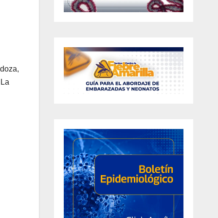
ndoza,
 La