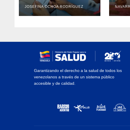
de cataratas en Zulia
con 
JOSEFINA OCHOA RODRÍGUEZ
NAVAR
camp
Guai
Garantizando el derecho a la salud de todos los
venezolanos a través de un sistema público
accesible y de calidad.