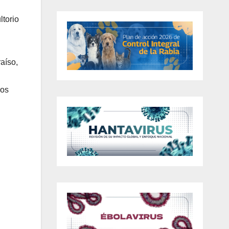
ltorio
.
raíso,
los