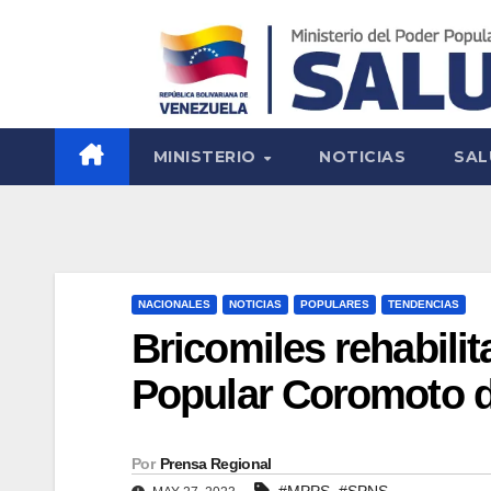
MINISTERIO
NOTICIAS
SAL
NACIONALES
NOTICIAS
POPULARES
TENDENCIAS
Bricomiles rehabili
Popular Coromoto de
Por
Prensa Regional
,
#MPPS
#SPNS