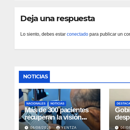
Deja una respuesta
Lo siento, debes estar
conectado
para publicar un co
NOTICIAS
NACIONALES
NOTICIAS
DESTAC
Más de 300 pacientes
Gobi
recuperan la visión
desp
con cirugías gratuitas
inte
06/08/2026
YENTZA
06/0