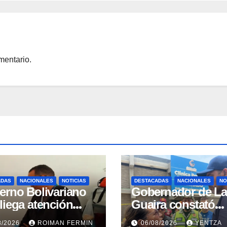
mentario.
ADAS
NACIONALES
NOTICIAS
DESTACADAS
NACIONALES
NO
erno Bolivariano
Gobernador de La
liega atención
Guaira constató
gral para personas
avances en la
8/2026
ROIMAN FERMIN
06/08/2026
YENTZA