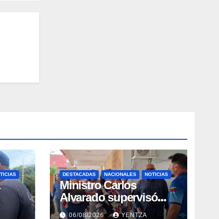
TICIAS
DESTACADAS
NACIONALES
NOTICIAS
Ministro Carlos
Alvarado supervisó
espacios del Hospital
06/08/2026
YENTZA