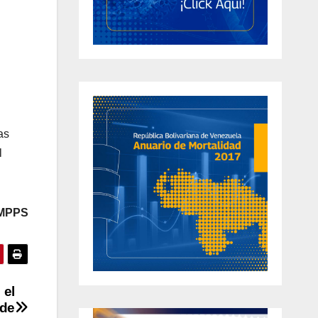
as
l
 MPPS
 el
 de