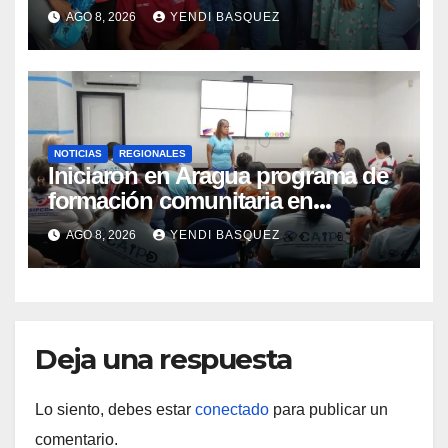
Semana Mundial de la Lactancia
AGO 8, 2026
YENDI BASQUEZ
Materna
NOTICIAS
REGIONALES
Iniciaron en Aragua programa de
formación comunitaria en
atención a personas con
AGO 8, 2026
YENDI BASQUEZ
discapacidad
Deja una respuesta
Lo siento, debes estar
conectado
para publicar un
comentario.