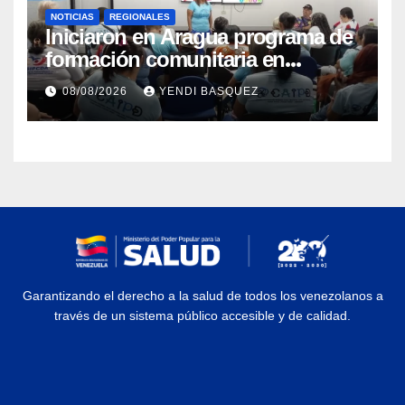
NOTICIAS
REGIONALES
Iniciaron en Aragua programa de
formación comunitaria en
atención a personas con
08/08/2026
YENDI BASQUEZ
discapacidad
Garantizando el derecho a la salud de todos los venezolanos a
través de un sistema público accesible y de calidad.