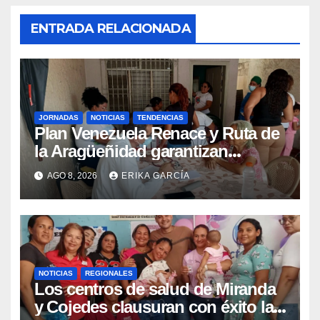
ENTRADA RELACIONADA
JORNADAS
NOTICIAS
TENDENCIAS
Plan Venezuela Renace y Ruta de
la Aragüeñidad garantizan
atención médica integral en
AGO 8, 2026
ERIKA GARCÍA
Aragua
NOTICIAS
REGIONALES
Los centros de salud de Miranda
y Cojedes clausuran con éxito la