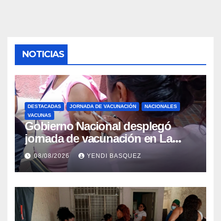
NOTICIAS
DESTACADAS
JORNADA DE VACUNACIÓN
NACIONALES
VACUNAS
Gobierno Nacional desplegó
jornada de vacunación en La
Guaira para garantizar protección
08/08/2026
YENDI BASQUEZ
epidemiológica