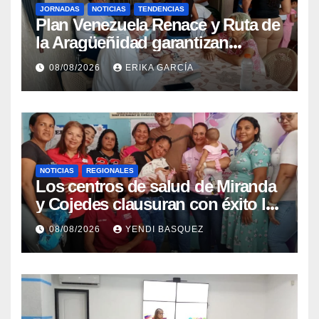
JORNADAS
NOTICIAS
TENDENCIAS
Plan Venezuela Renace y Ruta de
la Aragüeñidad garantizan
atención médica integral en
08/08/2026
ERIKA GARCÍA
Aragua
NOTICIAS
REGIONALES
Los centros de salud de Miranda
y Cojedes clausuran con éxito la
Semana Mundial de la Lactancia
08/08/2026
YENDI BASQUEZ
Materna