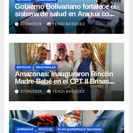
Gobierno Bolivariano fortalece el
sistema de salud en Aragua con
la reinauguración del CDI La
07/08/2026
YENDI BASQUEZ
Mora
NOTICIAS
REGIONALES
​Amazonas: Inauguraron Rincón
Madre-Bebé en el CPT II Brisas
del Aeropuerto ​Inauguraron
07/08/2026
YENDI BASQUEZ
Rincón
JORNADAS
NOTICIAS
PLAN QUIRÚRGICO NACIONAL