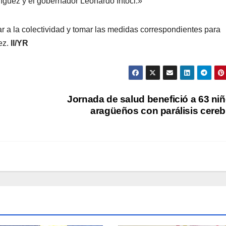
ríguez y el gobernador Leonardo Intoci.»
a la colectividad y tomar las medidas correspondientes para
ez.
ll/YR
Jornada de salud benefició a 63 ni
aragüeños con parálisis cereb