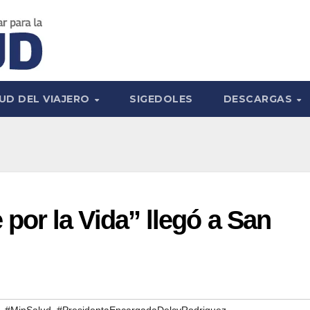
UD DEL VIAJERO
SIGEDOLES
DESCARGAS
or la Vida” llegó a San
,
,
#MinSalud
#PresidentaEncargadaDelcyRodriguez