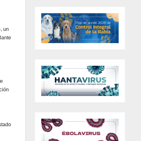
, un
olante
de
ución
stado