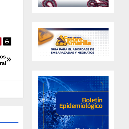
ños
ral