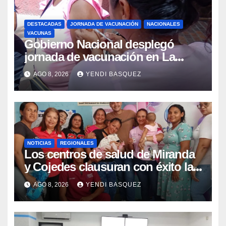
DESTACADAS
JORNADA DE VACUNACIÓN
NACIONALES
VACUNAS
Gobierno Nacional desplegó
jornada de vacunación en La
Guaira para garantizar protección
AGO 8, 2026
YENDI BASQUEZ
epidemiológica
NOTICIAS
REGIONALES
Los centros de salud de Miranda
y Cojedes clausuran con éxito la
Semana Mundial de la Lactancia
AGO 8, 2026
YENDI BASQUEZ
Materna