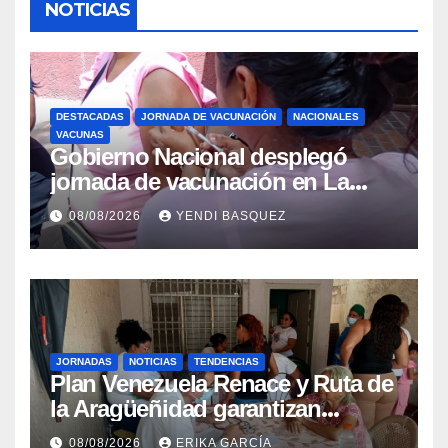
NOTICIAS
DESTACADAS
JORNADA DE VACUNACIÓN
NACIONALES
VACUNAS
Gobierno Nacional desplegó
jornada de vacunación en La
Guaira para garantizar protección
08/08/2026
YENDI BASQUEZ
epidemiológica
JORNADAS
NOTICIAS
TENDENCIAS
Plan Venezuela Renace y Ruta de
la Aragüeñidad garantizan
atención médica integral en
08/08/2026
ERIKA GARCÍA