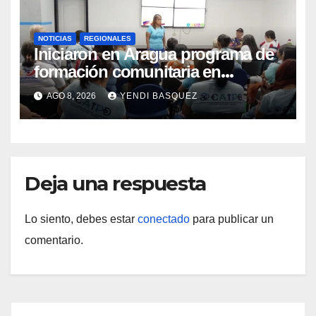
NOTICIAS
REGIONALES
Iniciaron en Aragua programa de
formación comunitaria en
atención a personas con
AGO 8, 2026
YENDI BASQUEZ
discapacidad
Deja una respuesta
Lo siento, debes estar
conectado
para publicar un
comentario.