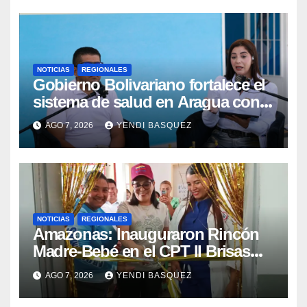
NOTICIAS
REGIONALES
Gobierno Bolivariano fortalece el
sistema de salud en Aragua con
la reinauguración del CDI La Mora
AGO 7, 2026
YENDI BASQUEZ
NOTICIAS
REGIONALES
​Amazonas: Inauguraron Rincón
Madre-Bebé en el CPT II Brisas
del Aeropuerto ​Inauguraron
AGO 7, 2026
YENDI BASQUEZ
Rincón