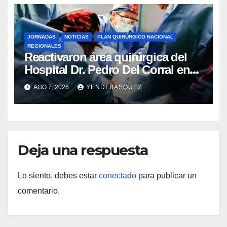
JORNADAS
NOTICIAS
PLAN QUIRÚRGICO NACIONAL
REGIONALES
Reactivaron área quirúrgica del
Hospital Dr. Pedro Del Corral en
Guárico
AGO 7, 2026
YENDI BASQUEZ
Deja una respuesta
Lo siento, debes estar
conectado
para publicar un
comentario.