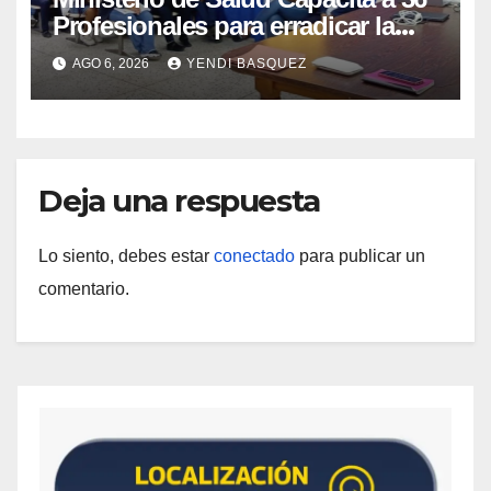
Profesionales para erradicar la
Tuberculosis en Yaracuy
AGO 6, 2026
YENDI BASQUEZ
Deja una respuesta
Lo siento, debes estar
conectado
para publicar un
comentario.