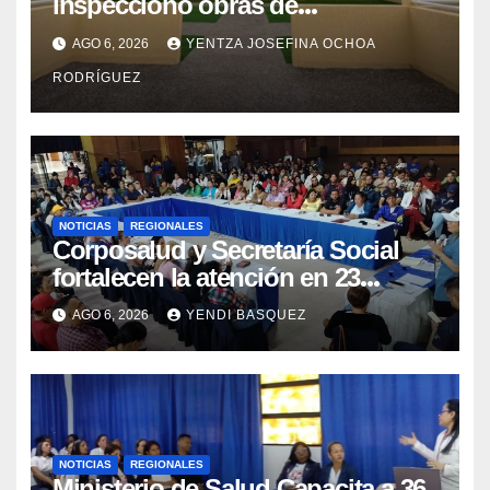
inspeccionó obras de
recuperación en la Maternidad
AGO 6, 2026
YENTZA JOSEFINA OCHOA
Integral Aragua
RODRÍGUEZ
NOTICIAS
REGIONALES
Corposalud y Secretaría Social
fortalecen la atención en 23
municipios
AGO 6, 2026
YENDI BASQUEZ
NOTICIAS
REGIONALES
Ministerio de Salud Capacita a 36