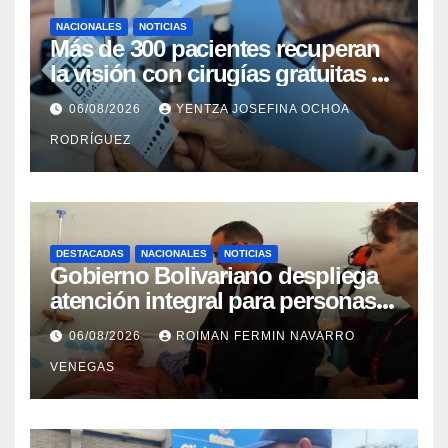
NACIONALES
NOTICIAS
Más de 300 pacientes recuperan
la visión con cirugías gratuitas de
cataratas en Zulia
06/08/2026
YENTZA JOSEFINA OCHOA
RODRÍGUEZ
DESTACADAS
NACIONALES
NOTICIAS
Gobierno Bolivariano despliega
atención integral para personas
con discapacidad en
06/08/2026
ROIMAN FERMIN NAVARRO
campamentos de La Guaira
VENEGAS