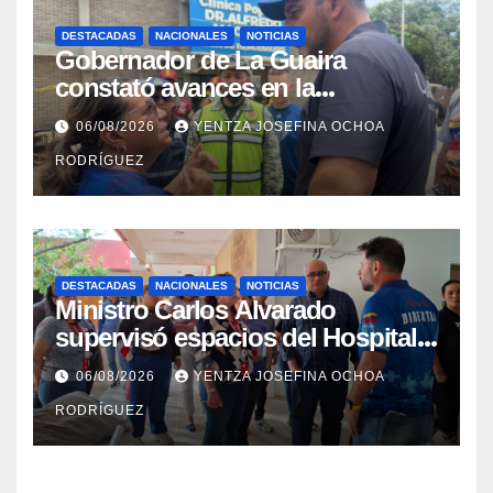
DESTACADAS
NACIONALES
NOTICIAS
Gobernador de La Guaira
constató avances en la
rehabilitación del Hospitalito de
06/08/2026
YENTZA JOSEFINA OCHOA
Catia la Mar
RODRÍGUEZ
DESTACADAS
NACIONALES
NOTICIAS
Ministro Carlos Alvarado
supervisó espacios del Hospital
Dermatológico Dr. Martín Vegas
06/08/2026
YENTZA JOSEFINA OCHOA
en La Guaira
RODRÍGUEZ