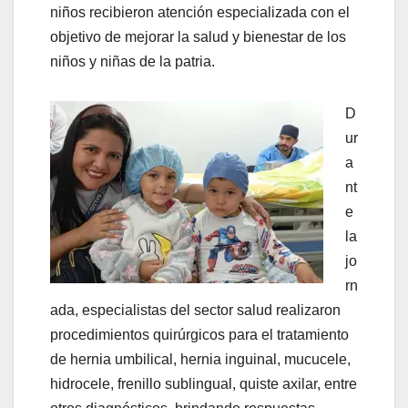
niños recibieron atención especializada con el
objetivo de mejorar la salud y bienestar de los
niños y niñas de la patria.
D
ur
a
nt
e
la
jo
rn
ada, especialistas del sector salud realizaron
procedimientos quirúrgicos para el tratamiento
de hernia umbilical, hernia inguinal, mucucele,
hidrocele, frenillo sublingual, quiste axilar, entre