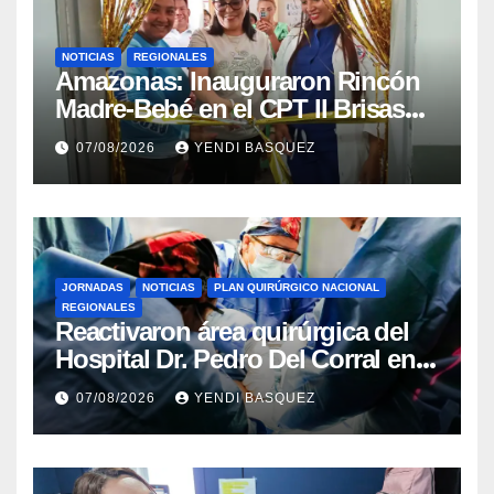
NOTICIAS
REGIONALES
​Amazonas: Inauguraron Rincón
Madre-Bebé en el CPT II Brisas
del Aeropuerto ​Inauguraron
07/08/2026
YENDI BASQUEZ
Rincón
JORNADAS
NOTICIAS
PLAN QUIRÚRGICO NACIONAL
REGIONALES
Reactivaron área quirúrgica del
Hospital Dr. Pedro Del Corral en
Guárico
07/08/2026
YENDI BASQUEZ