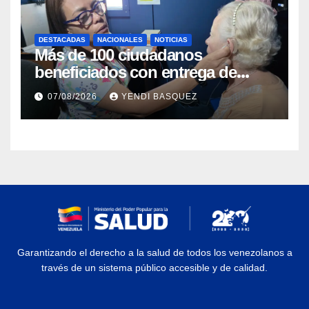
DESTACADAS
NACIONALES
NOTICIAS
Más de 100 ciudadanos
beneficiados con entrega de
prótesis auditivas en el Centro de
07/08/2026
YENDI BASQUEZ
Rehabilitación J.J. Arvelo
Garantizando el derecho a la salud de todos los venezolanos a
través de un sistema público accesible y de calidad.