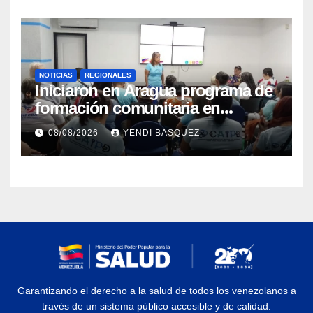
NOTICIAS
REGIONALES
Iniciaron en Aragua programa de
formación comunitaria en
atención a personas con
08/08/2026
YENDI BASQUEZ
discapacidad
Garantizando el derecho a la salud de todos los venezolanos a
través de un sistema público accesible y de calidad.