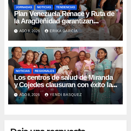
JORNADAS
NOTICIAS
TENDENCIAS
Plan Venezuela Renace y Ruta de
la Aragüeñidad garantizan
atención médica integral en
AGO 8, 2026
ERIKA GARCÍA
Aragua
NOTICIAS
REGIONALES
Los centros de salud de Miranda
y Cojedes clausuran con éxito la
Semana Mundial de la Lactancia
AGO 8, 2026
YENDI BASQUEZ
Materna