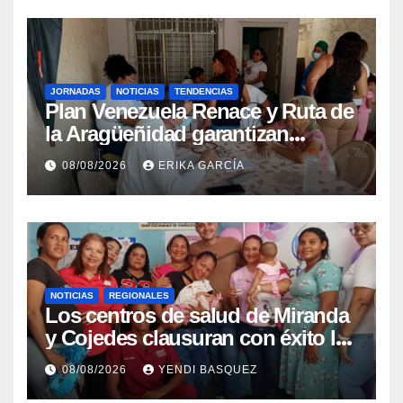
JORNADAS
NOTICIAS
TENDENCIAS
Plan Venezuela Renace y Ruta de
la Aragüeñidad garantizan
atención médica integral en
08/08/2026
ERIKA GARCÍA
Aragua
NOTICIAS
REGIONALES
Los centros de salud de Miranda
y Cojedes clausuran con éxito la
Semana Mundial de la Lactancia
08/08/2026
YENDI BASQUEZ
Materna