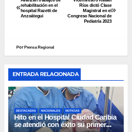
rehabilitación en el
Ríos dictó Clase
hospital Razetti de
Magistral en el
Anzoátegui
Congreso Nacional de
Pediatría 2023
Por
Prensa Regional
ENTRADA RELACIONADA
DESTACADAS
NACIONALES
NOTICIAS
Hito en el Hospital Ciudad Caribia
se atendió con éxito su primer
parto gemelar