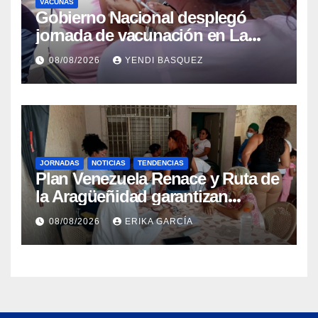
VACUNAS
Gobierno Nacional desplegó
jornada de vacunación en La
Guaira para garantizar protección
08/08/2026
YENDI BASQUEZ
epidemiológica
JORNADAS
NOTICIAS
TENDENCIAS
Plan Venezuela Renace y Ruta de
la Aragüeñidad garantizan
atención médica integral en
08/08/2026
ERIKA GARCÍA
Aragua