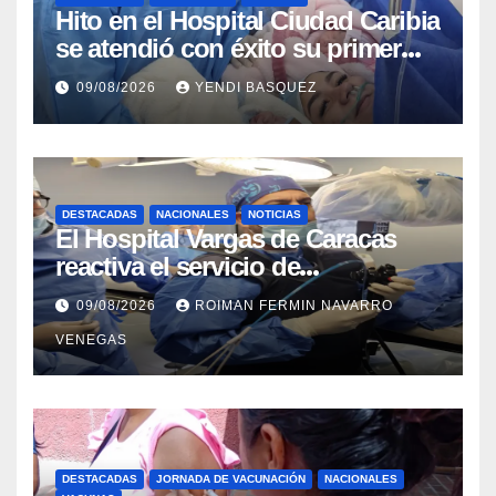
Hito en el Hospital Ciudad Caribia
se atendió con éxito su primer
parto gemelar
09/08/2026
YENDI BASQUEZ
DESTACADAS
NACIONALES
NOTICIAS
El Hospital Vargas de Caracas
reactiva el servicio de
Colangiopancreatografía
09/08/2026
ROIMAN FERMIN NAVARRO
Retrógrada Endoscópica para
VENEGAS
beneficiar a cientos de pacientes
DESTACADAS
JORNADA DE VACUNACIÓN
NACIONALES