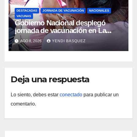
DESTACADAS
JORNADA DE VACUNACIÓN
NACIONALES
VACUNAS
Gobierno Nacional desplegó
jornada de vacunación en La
Guaira para garantizar protección
AGO 8, 2026
YENDI BASQUEZ
epidemiológica
Deja una respuesta
Lo siento, debes estar
conectado
para publicar un
comentario.