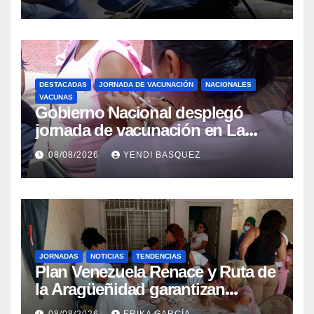
beneficiar a cientos de pacientes
DESTACADAS
JORNADA DE VACUNACIÓN
NACIONALES
VACUNAS
Gobierno Nacional desplegó
jornada de vacunación en La
Guaira para garantizar protección
08/08/2026
YENDI BASQUEZ
epidemiológica
JORNADAS
NOTICIAS
TENDENCIAS
Plan Venezuela Renace y Ruta de
la Aragüeñidad garantizan
atención médica integral en
08/08/2026
ERIKA GARCÍA