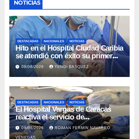
NOTICIAS
DESTACADAS
NACIONALES
NOTICIAS
Hito en el Hospital Ciudad Caribia
se atendió con éxito su primer
parto gemelar
09/08/2026
YENDI BASQUEZ
DESTACADAS
NACIONALES
NOTICIAS
El Hospital Vargas de Caracas
reactiva el servicio de
Colangiopancreatografía
09/08/2026
ROIMAN FERMIN NAVARRO
Retrógrada Endoscópica para
VENEGAS