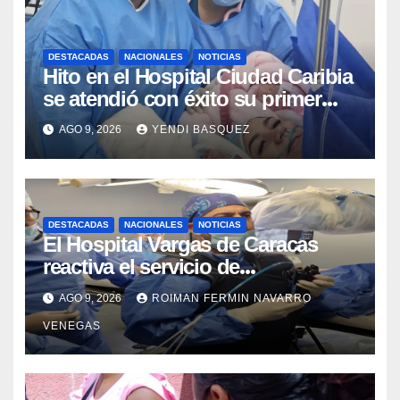
DESTACADAS
NACIONALES
NOTICIAS
Hito en el Hospital Ciudad Caribia
se atendió con éxito su primer
parto gemelar
AGO 9, 2026
YENDI BASQUEZ
DESTACADAS
NACIONALES
NOTICIAS
El Hospital Vargas de Caracas
reactiva el servicio de
Colangiopancreatografía
AGO 9, 2026
ROIMAN FERMIN NAVARRO
Retrógrada Endoscópica para
VENEGAS
beneficiar a cientos de pacientes