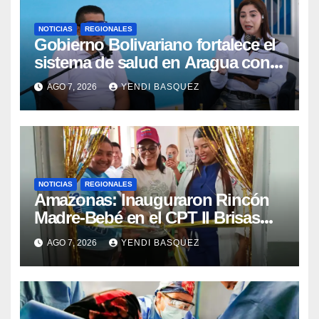
NOTICIAS
REGIONALES
Gobierno Bolivariano fortalece el
sistema de salud en Aragua con
la reinauguración del CDI La Mora
AGO 7, 2026
YENDI BASQUEZ
NOTICIAS
REGIONALES
​Amazonas: Inauguraron Rincón
Madre-Bebé en el CPT II Brisas
del Aeropuerto ​Inauguraron
AGO 7, 2026
YENDI BASQUEZ
Rincón