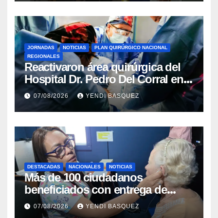
JORNADAS
NOTICIAS
PLAN QUIRÚRGICO NACIONAL
REGIONALES
Reactivaron área quirúrgica del
Hospital Dr. Pedro Del Corral en
Guárico
07/08/2026
YENDI BASQUEZ
DESTACADAS
NACIONALES
NOTICIAS
Más de 100 ciudadanos
beneficiados con entrega de
prótesis auditivas en el Centro de
07/08/2026
YENDI BASQUEZ
Rehabilitación J.J. Arvelo