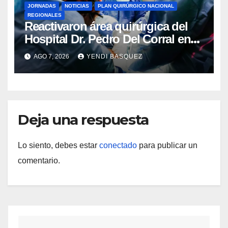
JORNADAS
NOTICIAS
PLAN QUIRÚRGICO NACIONAL
REGIONALES
Reactivaron área quirúrgica del
Hospital Dr. Pedro Del Corral en
Guárico
AGO 7, 2026
YENDI BASQUEZ
Deja una respuesta
Lo siento, debes estar
conectado
para publicar un
comentario.