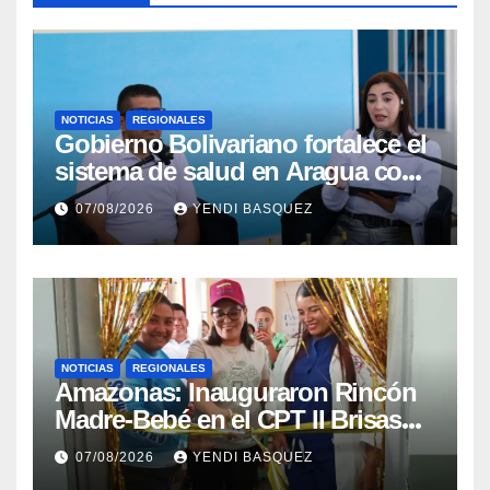
NOTICIAS
REGIONALES
Gobierno Bolivariano fortalece el
sistema de salud en Aragua con
la reinauguración del CDI La
07/08/2026
YENDI BASQUEZ
Mora
NOTICIAS
REGIONALES
​Amazonas: Inauguraron Rincón
Madre-Bebé en el CPT II Brisas
del Aeropuerto ​Inauguraron
07/08/2026
YENDI BASQUEZ
Rincón