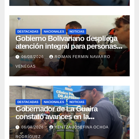
DESTACADAS
NACIONALES
NOTICIAS
Gobierno Bolivariano despliega
atención integral para personas
con discapacidad en
06/08/2026
ROIMAN FERMIN NAVARRO
campamentos de La Guaira
VENEGAS
DESTACADAS
NACIONALES
NOTICIAS
Gobernador de La Guaira
constató avances en la
rehabilitación del Hospitalito de
06/08/2026
YENTZA JOSEFINA OCHOA
Catia la Mar
RODRÍGUEZ