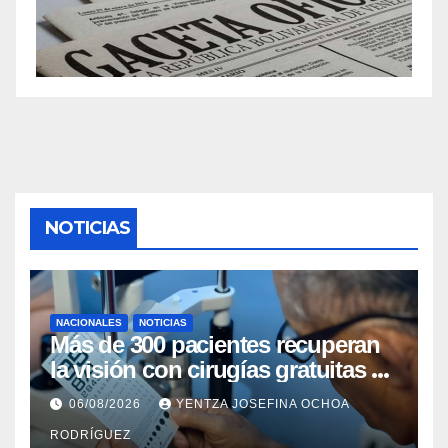
NOTICIAS
NACIONALES
NOTICIAS
Más de 300 pacientes recuperan
la visión con cirugías gratuitas de
cataratas en Zulia
06/08/2026
YENTZA JOSEFINA OCHOA
RODRÍGUEZ