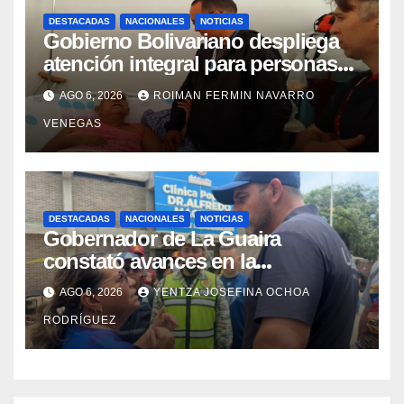
DESTACADAS
NACIONALES
NOTICIAS
Gobierno Bolivariano despliega
atención integral para personas
con discapacidad en
AGO 6, 2026
ROIMAN FERMIN NAVARRO
campamentos de La Guaira
VENEGAS
DESTACADAS
NACIONALES
NOTICIAS
Gobernador de La Guaira
constató avances en la
rehabilitación del Hospitalito de
AGO 6, 2026
YENTZA JOSEFINA OCHOA
Catia la Mar
RODRÍGUEZ