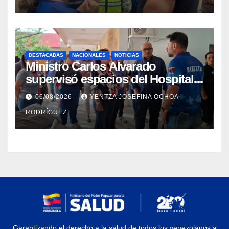
DESTACADAS
NACIONALES
NOTICIAS
Ministro Carlos Alvarado
supervisó espacios del Hospital
Dermatológico Dr. Martín Vegas
06/08/2026
YENTZA JOSEFINA OCHOA
en La Guaira
RODRÍGUEZ
Garantizando el derecho a la salud de todos los venezolanos a