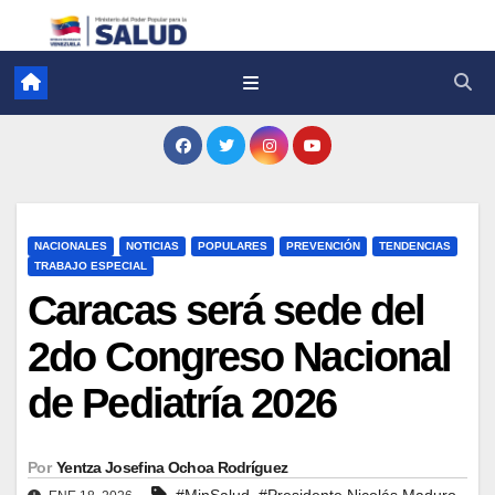
NACIONALES
NOTICIAS
POPULARES
PREVENCIÓN
TENDENCIAS
TRABAJO ESPECIAL
Caracas será sede del
2do Congreso Nacional
de Pediatría 2026
Por
Yentza Josefina Ochoa Rodríguez
,
#MinSalud
#Presidente Nicolás Maduro