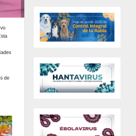
ivo
Esta
dades
os de