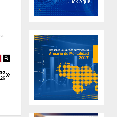
te,
eso
026