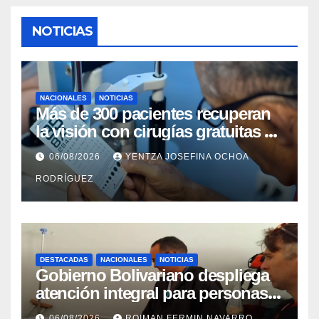
NOTICIAS
NACIONALES
NOTICIAS
Más de 300 pacientes recuperan
la visión con cirugías gratuitas de
cataratas en Zulia
06/08/2026
YENTZA JOSEFINA OCHOA
RODRÍGUEZ
DESTACADAS
NACIONALES
NOTICIAS
Gobierno Bolivariano despliega
atención integral para personas
con discapacidad en
06/08/2026
ROIMAN FERMIN NAVARRO