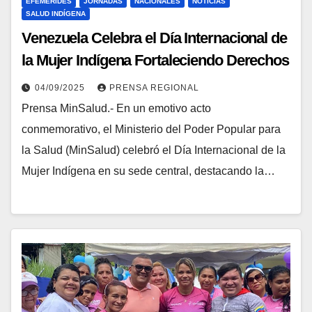
EFEMÉRIDES
JORNADAS
NACIONALES
NOTICIAS
SALUD INDÍGENA
Venezuela Celebra el Día Internacional de
la Mujer Indígena Fortaleciendo Derechos
y Salud Transgeneracional
04/09/2025
PRENSA REGIONAL
Prensa MinSalud.- En un emotivo acto
conmemorativo, el Ministerio del Poder Popular para
la Salud (MinSalud) celebró el Día Internacional de la
Mujer Indígena en su sede central, destacando la…