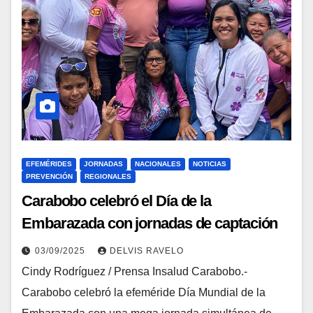
EFEMÉRIDES
JORNADAS
NACIONALES
NOTICIAS
PREVENCIÓN
REGIONALES
Carabobo celebró el Día de la
Embarazada con jornadas de captación
en las 47 ASIC
03/09/2025
DELVIS RAVELO
Cindy Rodríguez / Prensa Insalud Carabobo.-
Carabobo celebró la efeméride Día Mundial de la