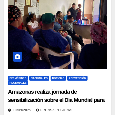
EFEMÉRIDES
NACIONALES
NOTICIAS
PREVENCIÓN
REGIONALES
Amazonas realiza jornada de
sensibilización sobre el Día Mundial para
la Prevención del Suicidio
10/09/2025
PRENSA REGIONAL