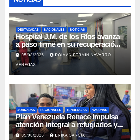
NOTICIAS
DESTACADAS
NACIONALES
NOTICIAS
Hospital J.M. de los Ríos avanza
a paso firme en su recuperación
tras los recientes eventos
05/08/2026
ROIMAN FERMIN NAVARRO
sísmicos
VENEGAS
JORNADAS
REGIONALES
TENDENCIAS
VACUNAS
​Plan Venezuela Renace impulsa
atención integral a refugiados y
evaluación de vacunación en
05/08/2026
ERIKA GARCÍA