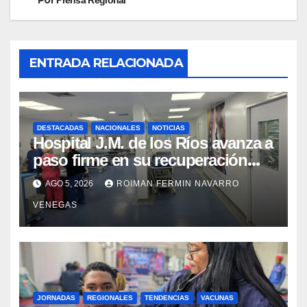
Por
Prensa Regional
ENTRADA RELACIONADA
DESTACADAS
NACIONALES
NOTICIAS
Hospital J.M. de los Ríos avanza a
paso firme en su recuperación
tras los recientes eventos
AGO 5, 2026
ROIMAN FERMIN NAVARRO
sísmicos
VENEGAS
JORNADAS
REGIONALES
TENDENCIAS
VACUNAS