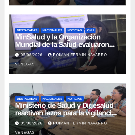
Aragua
DESTACADAS
NACIONALES
NOTICIAS
ONU
MinSalud y la Organización
Mundial de la Salud evaluaron
propuesta técnica integral en
05/08/2026
ROIMAN FERMIN NAVARRO
materia de agua saneamiento e
VENEGAS
higiene ante contingencia
sísmica
DESTACADAS
NACIONALES
NOTICIAS
Ministerio de Salud y Digesalud
reactivan lazos para la vigilancia
epidemiológica y el control de
05/08/2026
ROIMAN FERMIN NAVARRO
enfermedades
VENEGAS