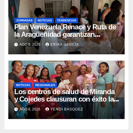
JORNADAS
NOTICIAS
TENDENCIAS
Plan Venezuela Renace y Ruta de
la Aragüeñidad garantizan
atención médica integral en
AGO 8, 2026
ERIKA GARCÍA
Aragua
NOTICIAS
REGIONALES
Los centros de salud de Miranda
y Cojedes clausuran con éxito la
Semana Mundial de la Lactancia
AGO 8, 2026
YENDI BASQUEZ
Materna