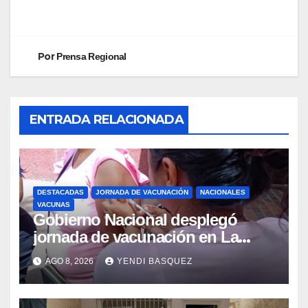
Por
Prensa Regional
ENTRADA RELACIONADA
DESTACADAS
JORNADA DE VACUNACIÓN
NACIONALES
VACUNAS
Gobierno Nacional desplegó
jornada de vacunación en La
Guaira para garantizar protección
AGO 8, 2026
YENDI BASQUEZ
epidemiológica