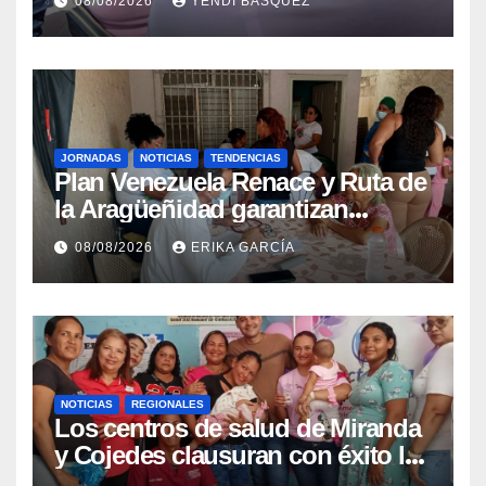
08/08/2026
YENDI BASQUEZ
epidemiológica
JORNADAS
NOTICIAS
TENDENCIAS
Plan Venezuela Renace y Ruta de
la Aragüeñidad garantizan
atención médica integral en
08/08/2026
ERIKA GARCÍA
Aragua
NOTICIAS
REGIONALES
Los centros de salud de Miranda
y Cojedes clausuran con éxito la
Semana Mundial de la Lactancia