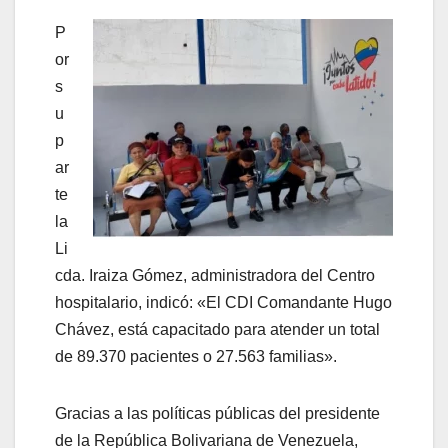
P
or
s
u
p
ar
te
la
Li
cda. Iraiza Gómez, administradora del Centro
hospitalario, indicó: «El CDI Comandante Hugo
Chávez, está capacitado para atender un total
de 89.370 pacientes o 27.563 familias».
Gracias a las políticas públicas del presidente
de la República Bolivariana de Venezuela,