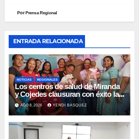
Por
Prensa Regional
ENTRADA RELACIONADA
NOTICIAS
REGIONALES
Los centros de salud de Miranda
y Cojedes clausuran con éxito la
Semana Mundial de la Lactancia
AGO 8, 2026
YENDI BASQUEZ
Materna