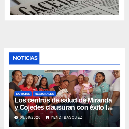
NOTICIAS
NOTICIAS
REGIONALES
Los centros de salud de Miranda
y Cojedes clausuran con éxito la
Semana Mundial de la Lactancia
08/08/2026
YENDI BASQUEZ
Materna