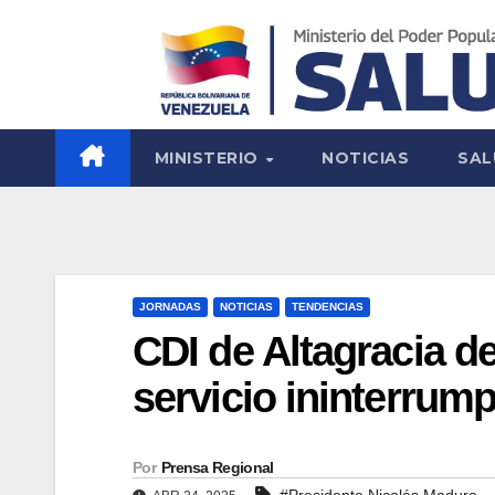
MINISTERIO
NOTICIAS
SAL
JORNADAS
NOTICIAS
TENDENCIAS
CDI de Altagracia d
servicio ininterrum
Por
Prensa Regional
#Presidente Nicolás Maduro