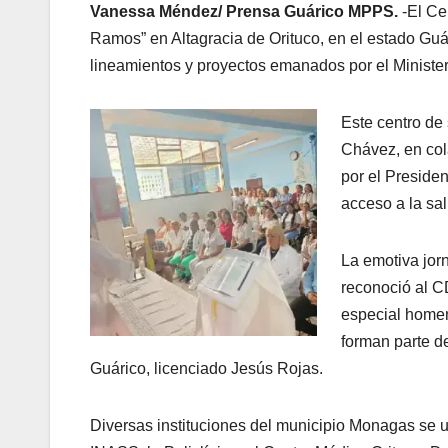
Vanessa Méndez/
Prensa Guárico MPPS.
-El Ce
Ramos” en Altagracia de Orituco, en el estado Guár
lineamientos y proyectos emanados por el Minister
Este centro de
Chávez, en col
por el Presiden
acceso a la sa
La emotiva jor
reconoció al C
especial homen
forman parte d
Guárico, licenciado Jesús Rojas.
Diversas instituciones del municipio Monagas se 