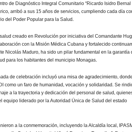
ntro de Diagnóstico Integral Comunitario “Ricardo Isidro Bernal
ico, arribó a sus 15 años de servicios, cumpliendo cada día co
io del Poder Popular para la Salud.
 salud creado en Revolución por iniciativa del Comandante Hu
aboración con la Misión Médica Cubana y fortalecido continua
te Nicolás Maduro, ha sido un pilar fundamental en la garantía 
lud para los habitantes del municipio Monagas.
nada de celebración incluyó una misa de agradecimiento, dond
DI como un faro de humanidad, vocación y solidaridad. Se rindi
aje a la trayectoria y dedicación del personal de salud, quiene
el equipo liderado por la Autoridad Única de Salud del estado
unieron a la conmemoración, incluyendo la Alcaldía local, IPAS