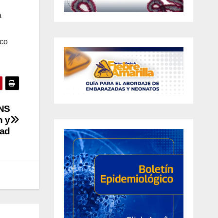
a
ico
PNS
n y
dad