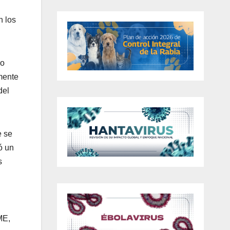
n los
go
mente
del
e se
ó un
s
ME,