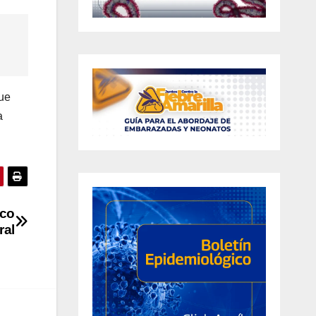
que
a
ico
ral