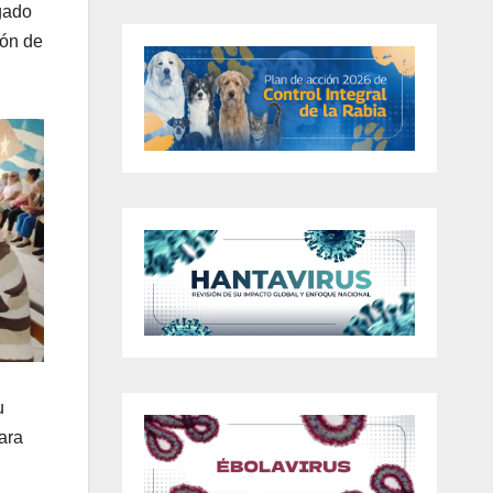
gado
ión de
u
ara