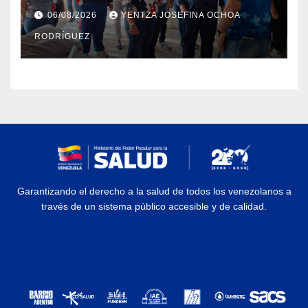
Dermatológico Dr. Martín Vegas
06/08/2026
YENTZA JOSEFINA OCHOA
en La Guaira
RODRÍGUEZ
Garantizando el derecho a la salud de todos los venezolanos a
través de un sistema público accesible y de calidad.