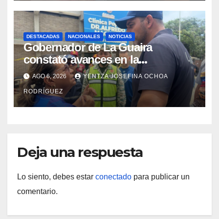
DESTACADAS
NACIONALES
NOTICIAS
Gobernador de La Guaira
constató avances en la
rehabilitación del Hospitalito de
AGO 6, 2026
YENTZA JOSEFINA OCHOA
Catia la Mar
RODRÍGUEZ
Deja una respuesta
Lo siento, debes estar
conectado
para publicar un
comentario.