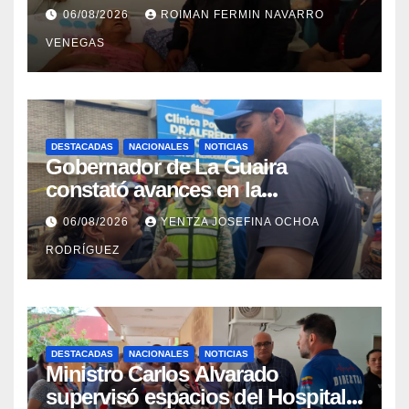
con discapacidad en
06/08/2026
ROIMAN FERMIN NAVARRO
campamentos de La Guaira
VENEGAS
DESTACADAS
NACIONALES
NOTICIAS
Gobernador de La Guaira
constató avances en la
rehabilitación del Hospitalito de
06/08/2026
YENTZA JOSEFINA OCHOA
Catia la Mar
RODRÍGUEZ
DESTACADAS
NACIONALES
NOTICIAS
Ministro Carlos Alvarado
supervisó espacios del Hospital