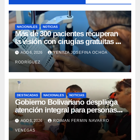
NACIONALES
NOTICIAS
Más de 300 pacientes recuperan
la visión con cirugías gratuitas de
cataratas en Zulia
AGO 6, 2026
YENTZA JOSEFINA OCHOA
RODRÍGUEZ
DESTACADAS
NACIONALES
NOTICIAS
Gobierno Bolivariano despliega
atención integral para personas
con discapacidad en
AGO 6, 2026
ROIMAN FERMIN NAVARRO
campamentos de La Guaira
VENEGAS