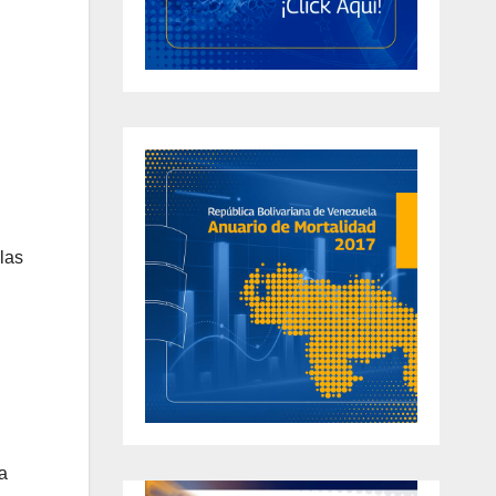
las
a