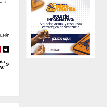
para
a León
ada
var