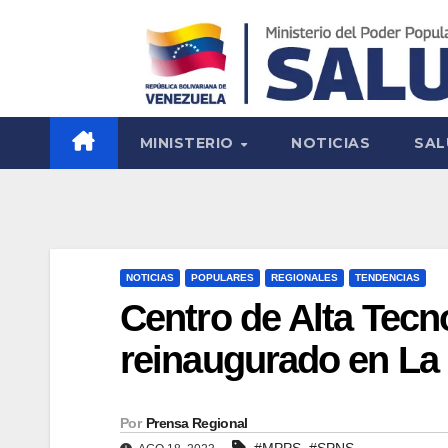
MINISTERIO
NOTICIAS
SAL
NOTICIAS
POPULARES
REGIONALES
TENDENCIAS
Centro de Alta Tecn
reinaugurado en La
Por
Prensa Regional
,
#MPPS
#SPNS