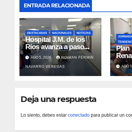
ENTRADA RELACIONADA
DESTACADAS
NACIONALES
NOTICIAS
JORNAD
Hospital J.M. de los
TENDENC
Ríos avanza a paso
​Plan
firme en su
Rena
AGO 5, 2026
ROIMAN FERMIN
recuperación tras los
atenc
AGO 5
NAVARRO VENEGAS
recientes eventos
refug
sísmicos
eval
vacu
Deja una respuesta
Lo siento, debes estar
conectado
para publicar un co