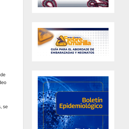
 de
ideo
, se