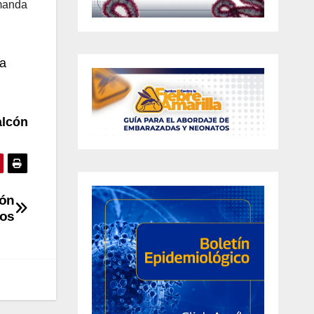
emanda
la
alcón
ión
nos