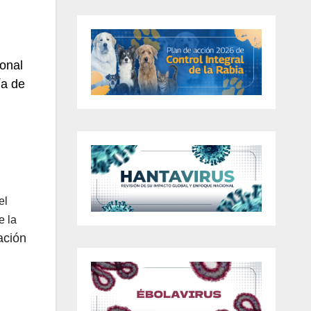
onal
ía de
el
e la
tación