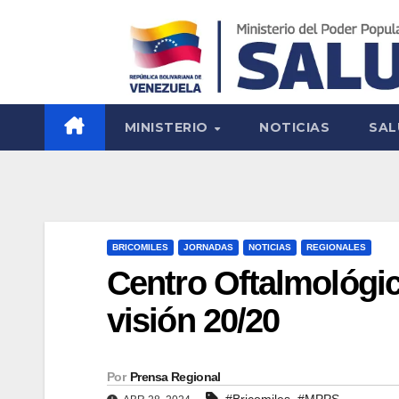
MINISTERIO
NOTICIAS
SAL
BRICOMILES
JORNADAS
NOTICIAS
REGIONALES
Centro Oftalmológic
visión 20/20
Por
Prensa Regional
,
#Bricomiles
#MPPS