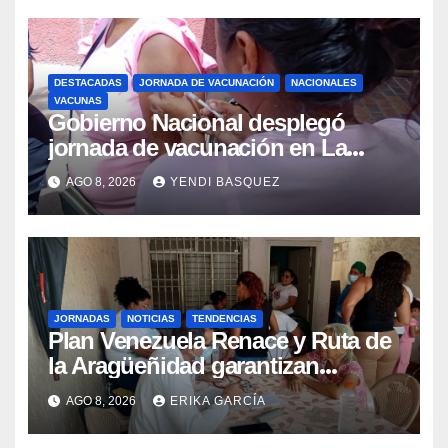
DESTACADAS
JORNADA DE VACUNACIÓN
NACIONALES
VACUNAS
Gobierno Nacional desplegó
jornada de vacunación en La
Guaira para garantizar protección
AGO 8, 2026
YENDI BASQUEZ
epidemiológica
JORNADAS
NOTICIAS
TENDENCIAS
Plan Venezuela Renace y Ruta de
la Aragüeñidad garantizan
atención médica integral en
AGO 8, 2026
ERIKA GARCÍA
Aragua