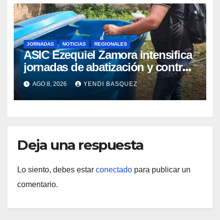
JORNADAS
NOTICIAS
REGIONALES
ASIC Ezequiel Zamora intensifica
jornadas de abatización y control
de vectores en comunidades del
AGO 8, 2026
YENDI BASQUEZ
Guárico
Deja una respuesta
Lo siento, debes estar
conectado
para publicar un
comentario.