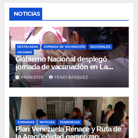
NOTICIAS
DESTACADAS
JORNADA DE VACUNACIÓN
NACIONALES
VACUNAS
Gobierno Nacional desplegó
jornada de vacunación en La
Guaira para garantizar protección
08/08/2026
YENDI BASQUEZ
epidemiológica
JORNADAS
NOTICIAS
TENDENCIAS
Plan Venezuela Renace y Ruta de
la Aragüeñidad garantizan