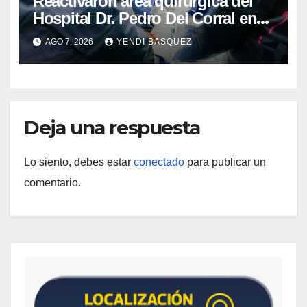
Reactivaron área quirúrgica del
Hospital Dr. Pedro Del Corral en
Guárico
AGO 7, 2026
YENDI BASQUEZ
Deja una respuesta
Lo siento, debes estar
conectado
para publicar un
comentario.