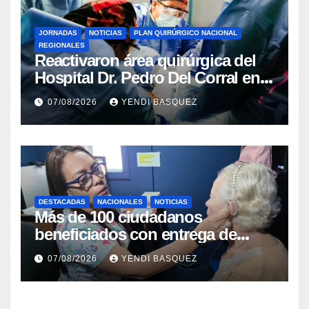
JORNADAS
NOTICIAS
PLAN QUIRÚRGICO NACIONAL
REGIONALES
Reactivaron área quirúrgica del
Hospital Dr. Pedro Del Corral en
Guárico
07/08/2026
YENDI BASQUEZ
DESTACADAS
NACIONALES
NOTICIAS
Más de 100 ciudadanos
beneficiados con entrega de
prótesis auditivas en el Centro de
07/08/2026
YENDI BASQUEZ
Rehabilitación J.J. Arvelo