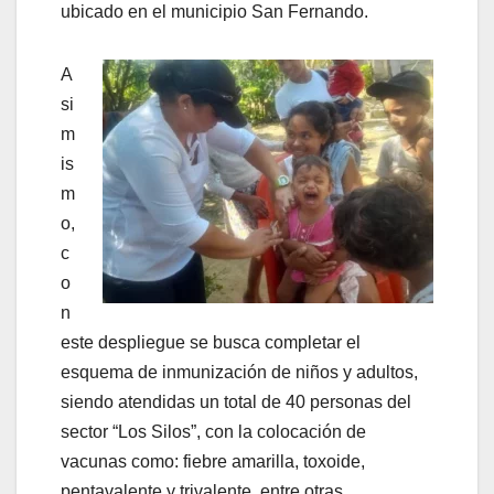
ubicado en el municipio San Fernando.
A
si
m
is
m
o,
c
o
n
este despliegue se busca completar el
esquema de inmunización de niños y adultos,
siendo atendidas un total de 40 personas del
sector “Los Silos”, con la colocación de
vacunas como: fiebre amarilla, toxoide,
pentavalente y trivalente, entre otras.