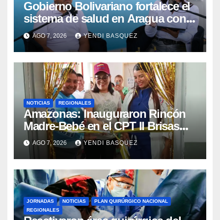
Gobierno Bolivariano fortalece el
sistema de salud en Aragua con
la reinauguración del CDI La Mora
AGO 7, 2026
YENDI BASQUEZ
NOTICIAS
REGIONALES
​Amazonas: Inauguraron Rincón
Madre-Bebé en el CPT II Brisas
del Aeropuerto ​Inauguraron
AGO 7, 2026
YENDI BASQUEZ
Rincón
JORNADAS
NOTICIAS
PLAN QUIRÚRGICO NACIONAL
REGIONALES